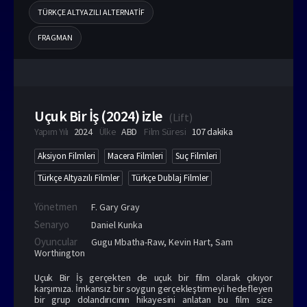
TÜRKÇE ALTYAZILI ALTERNATIF
FRAGMAN
Uçuk Bir İş (2024) izle
(
Lift
)
Yapım Yılı
2024
Ülke
ABD
Film Süresi
107 dakika
Aksiyon Filmleri
Macera Filmleri
Suç Filmleri
Türkçe Altyazılı Filmler
Türkçe Dublaj Filmler
Yönetmen
F. Gary Gray
Senaryo
Daniel Kunka
Oyuncular
Gugu Mbatha-Raw
,
Kevin Hart
,
Sam
Worthington
Uçuk Bir İş gerçekten de uçuk bir film olarak çıkıyor
karşımıza. İmkansız bir soygun gerçekleştirmeyi hedefleyen
bir grup dolandırıcının hikayesini anlatan bu film size