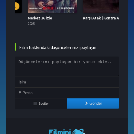
.1
Merkez 36 izle
Karşı Atak | Kontra Atak izle
2025
2025
Film hakkındaki düşüncelerinizi paylaşın
Spoiler
Gönder