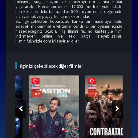
polisiye, suç, aksiyon ve macerayı doruklarına kadar
yaşatacak. Kahramanlarımız 12.000 metre yükseklikte
hareket halindeki bir uçaktan 500 milyon dolar değerinde
altın çalmak ve paçayı kurtarmak zorundadır.
Sizi gerçeklikten koparacak harika bir maceraya dahil
edecek mükemmel efektlerle kendinizi bir oyunun içinde
hissedeceğiniz Uçuk Bir İş filmini full hd kalitesiyle filmi
indirmeden online ve tek parça izleyebilirsiniz.
Filminifullhdizle.com iyi seyirler diler..
İlginizi çekebilecek diğer filmler
1080p
1080p
108