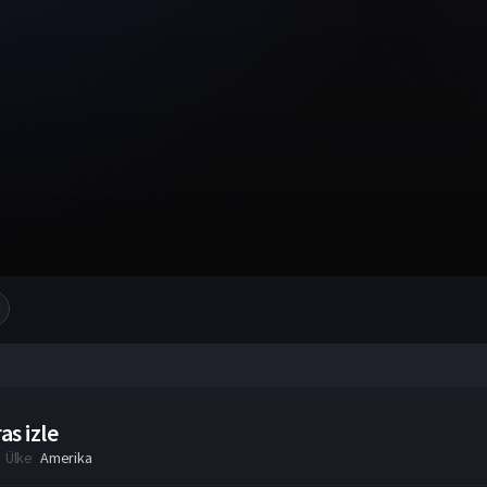
as izle
Ülke
Amerika