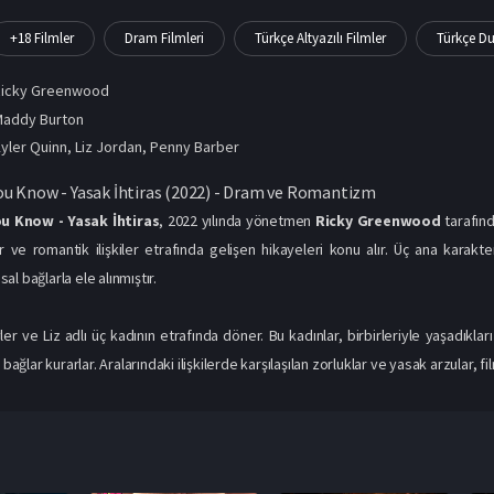
+18 Filmler
Dram Filmleri
Türkçe Altyazılı Filmler
Türkçe Du
Ricky Greenwood
addy Burton
yler Quinn
,
Liz Jordan
,
Penny Barber
ou Know - Yasak İhtiras (2022) - Dram ve Romantizm
u Know - Yasak İhtiras
, 2022 yılında yönetmen
Ricky Greenwood
tarafınd
 ve romantik ilişkiler etrafında gelişen hikayeleri konu alır. Üç ana karakteri
l bağlarla ele alınmıştır.
ler ve Liz adlı üç kadının etrafında döner. Bu kadınlar, birbirleriyle yaşadıkl
 bağlar kurarlar. Aralarındaki ilişkilerde karşılaşılan zorluklar ve yasak arzular, f