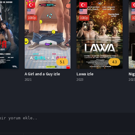
1080p
1080p
1080p
5.1
4.3
A Girl and a Guy izle
Lawa izle
Nightbi
2021
2023
2023