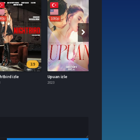
1080p
3.9
rd izle
Upuan izle
2023