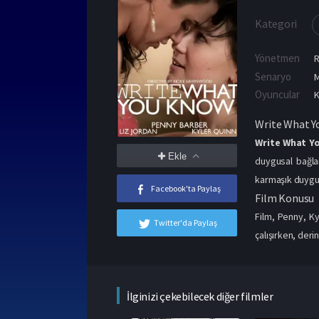
Kategori
Yönetmen
Senaryo
M
Oyuncular
K
Write What Y
Write What Yo
Ekle
duygusal bağlar
karmaşık duygusa
Facebook'ta Paylaş
Film Konusu
Film, Penny, Ky
Twitter'da Paylaş
çalışırken, derin
İlginizi çekebilecek diğer filmler