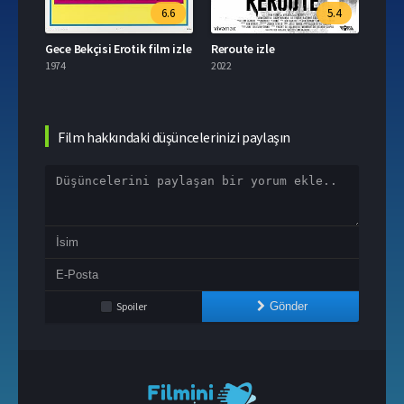
6.6
5.4
Gece Bekçisi Erotik film izle
Reroute izle
Taya 
1974
2022
2021
Film hakkındaki düşüncelerinizi paylaşın
Spoiler
Gönder