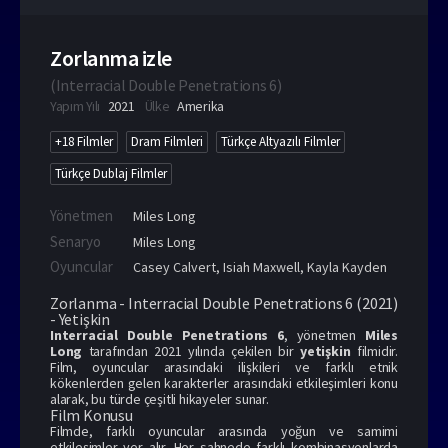
Zorlanma izle
(
Interracial Double Penetrations 6
)
Yapım Yılı
2021
Ülke
Amerika
+18 Filmler
Dram Filmleri
Türkçe Altyazılı Filmler
Türkçe Dublaj Filmler
Yönetmen
Miles Long
Senaryo
Miles Long
Oyuncular
Casey Calvert
,
Isiah Maxwell
,
Kayla Kayden
Zorlanma - Interracial Double Penetrations 6 (2021)
- Yetişkin
Interracial Double Penetrations 6
, yönetmen
Miles
Long
tarafından 2021 yılında çekilen bir
yetişkin
filmidir.
Film, oyuncular arasındaki ilişkileri ve farklı etnik
kökenlerden gelen karakterler arasındaki etkileşimleri konu
alarak, bu türde çeşitli hikayeler sunar.
Film Konusu
Filmde, farklı oyuncular arasında yoğun ve samimi
etkileşimler yer alır. Her sahnede farklı kombinasyonlarda