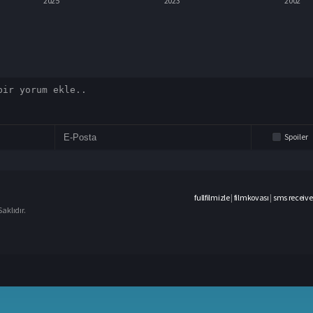
2023
2002
Spoiler
fullfilmizle
|
filmkovası
|
sms receive
aklıdır.
casino
siteleri