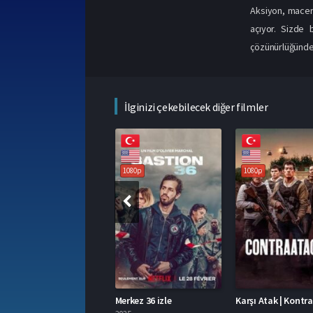
Aksiyon, macera
açıyor. Sizde b
çözünürlüğünde, 
İlginizi çekebilecek diğer filmler
1080
1080p
1080p
3.1
e
Merkez 36 izle
Karşı Atak | Kontra Atak izle
Üç Harf