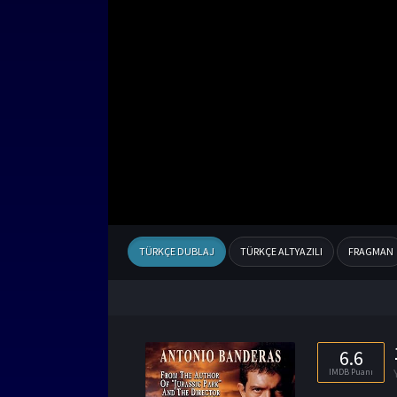
TÜRKÇE DUBLAJ
TÜRKÇE ALTYAZILI
FRAGMAN
6.6
IMDB Puanı