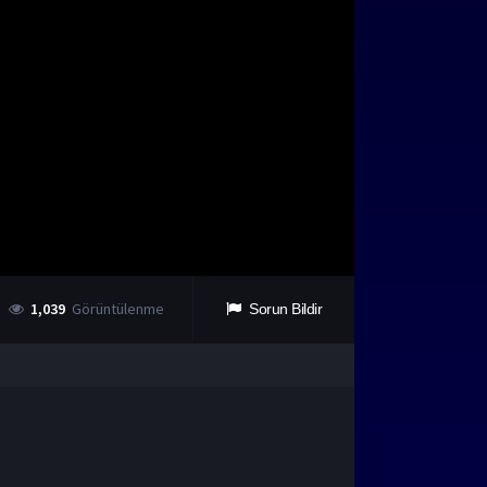
1,039
Görüntülenme
Sorun Bildir