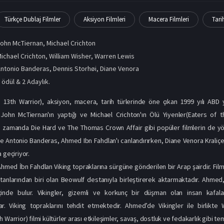
Türkçe Dublaj Filmler
Aksiyon Filmleri
Macera Filmleri
Tari
ohn McTiernan
,
Michael Crichton
ichael Crichton, William Wisher, Warren Lewis
ntonio Banderas
,
Dennis Storhøi
,
Diane Venora
 ödül & 2 Adaylık.
 13th Warrior), aksiyon, macera, tarih türlerinde öne çıkan 1999 yılı ABD y
 John McTiernan'ın yaptığı ve Michael Crichton'ın Ölü Yiyenler(Eaters of t
 zamanda Die Hard ve The Thomas Crown Affair gibi popüler filmlerin de yöne
se Antonio Banderas, Ahmed Ibn Fahdlan'ı canlandırırken, Diane Venora Kraliçe We
 geçiriyor.
med İbn Fahdlan Viking topraklarına sürgüne gönderilen bir Arap şairdir. Film, 
anlarından biri olan Beowulf destanıyla birleştirerek aktarmaktadır. Ahmed,
inde bulur. Vikingler, gizemli ve korkunç bir düşman olan insan kafala
ar. Viking topraklarını tehdit etmektedir. Ahmed’de Vikingler ile birlikte
 Warrior) filmi kültürler arası etkileşimler, savaş, dostluk ve fedakarlık gibi te