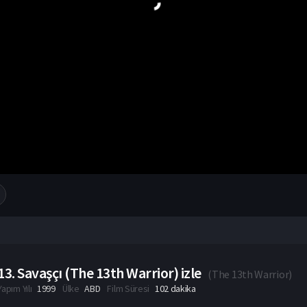
13. Savaşçı (The 13th Warrior) izle
(
The 13th Warrior
)
Yapım Yılı
1999
Ülke
ABD
Film Süresi
102 dakika