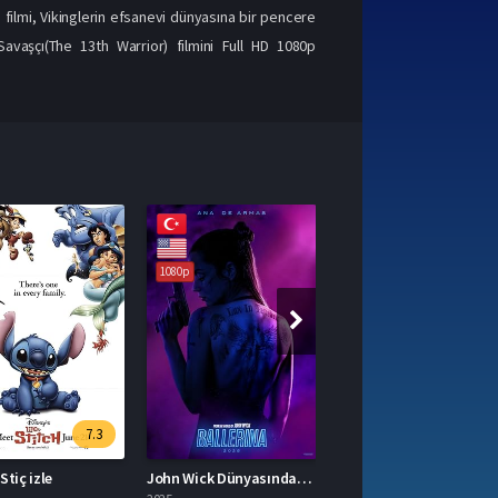
) filmi, Vikinglerin efsanevi dünyasına bir pencere
. Savaşçı(The 13th Warrior) filmini Full HD 1080p
1080p
1080p
John Wick Dünyasından: Ballerina
In the Lost Lands izle