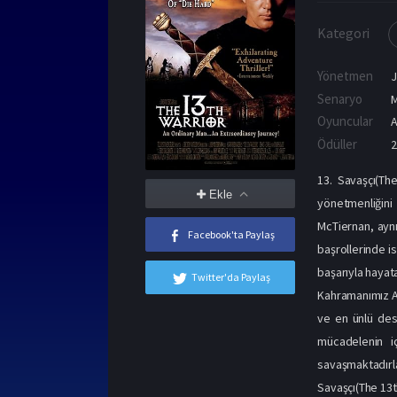
Kategori
Yönetmen
J
Senaryo
M
Oyuncular
A
Ödüller
2
13. Savaşçı(The
Ekle
yönetmenliğini
McTiernan, aynı
Facebook'ta Paylaş
başrollerinde i
başarıyla hayata
Twitter'da Paylaş
Kahramanımız Ah
ve en ünlü dest
mücadelenin iç
savaşmaktadırl
Savaşçı(The 13th