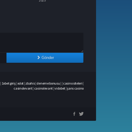
2025
2025
Gönder
|
1xbet giriş
|
xslot
|
zbahis
|
deneme bonusu
|
|
casino siteleri
|
casinolevant
|
casinolevant
|
vidobet
|
şans casino