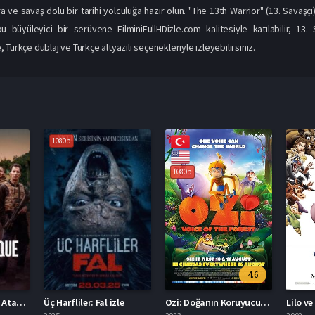
 ve savaş dolu bir tarihi yolculuğa hazır olun. "The 13th Warrior" (13. Savaşçı
u büyüleyici bir serüvene FilminiFullHDizle.com kalitesiyle katılabilir, 13
Türkçe dublaj ve Türkçe altyazılı seçenekleriyle izleyebilirsiniz.
p
1080p
4.6
7.3
liler: Fal izle
Ozi: Doğanın Koruyucusu izle
Lilo ve Stiç izle