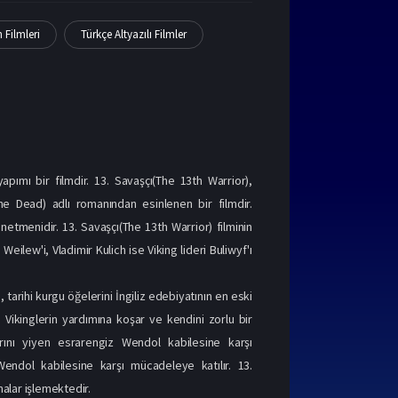
h Filmleri
Türkçe Altyazılı Filmler
apımı bir filmdir. 13. Savaşçı(The 13th Warrior),
he Dead) adlı romanından esinlenen bir filmdir.
tmenidir. 13. Savaşçı(The 13th Warrior) filminin
ilew'i, Vladimir Kulich ise Viking lideri Buliwyf'ı
tarihi kurgu öğelerini İngiliz edebiyatının en eski
 Vikinglerin yardımına koşar ve kendini zorlu bir
rını yiyen esrarengiz Wendol kabilesine karşı
 Wendol kabilesine karşı mücadeleye katılır. 13.
malar işlemektedir.