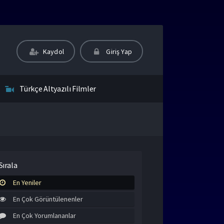
Kaydol
Giriş Yap
Türkçe Altyazılı Filmler
Sırala
En Yeniler
En Çok Görüntülenenler
En Çok Yorumlananlar