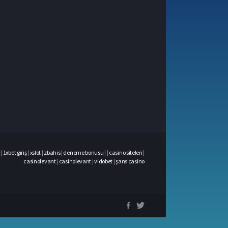
|
1xbet giriş
|
xslot
|
zbahis
|
deneme bonusu
|
|
casino siteleri
|
casinolevant
|
casinolevant
|
vidobet
|
şans casino