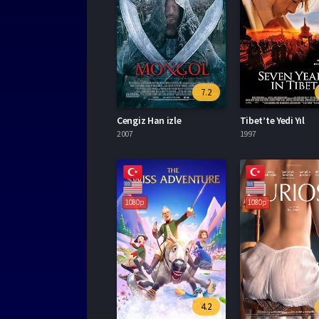
7.2
Cengiz Han izle
Tibet’te Yedi Yıl
2007
1997
1080p
1080p
4.2