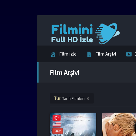
Film izle
Film Arşivi
İletişim
Film Arşivi
Tür:
Tarih Filmleri
1080p