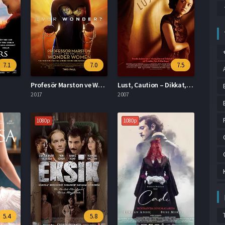
7.1
7.0
7.5
Profesör Marston ve Wonder Women izle
Lust, Caution – Dikkat, Şehvet izle
2017
2007
1080p
1080p
5.4
5.8