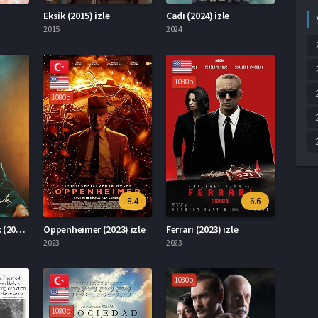
Eksik (2015) izle
Cadı (2024) izle
2015
2024
1080p
1080p
8.4
6.6
Mevlana Mest-i Aşk (2024) izle
Oppenheimer (2023) izle
Ferrari (2023) izle
2023
2023
1080p
1080p