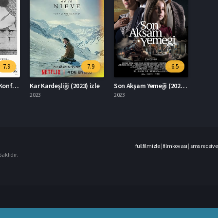
7.9
7.9
6.5
The Conformist – Konformist (1970) izle
Kar Kardeşliği (2023) izle
Son Akşam Yemeği (2023) izle
2023
2023
fullfilmizle
|
filmkovası
|
sms receive
aklıdır.
casino
siteleri