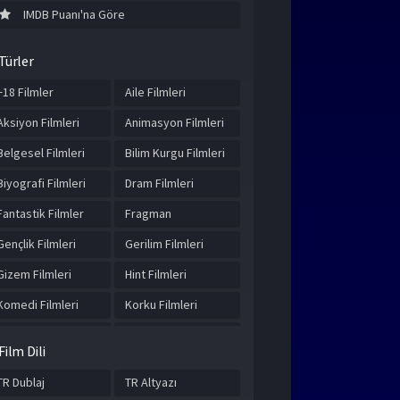
IMDB Puanı'na Göre
Türler
+18 Filmler
Aile Filmleri
Aksiyon Filmleri
Animasyon Filmleri
Belgesel Filmleri
Bilim Kurgu Filmleri
Biyografi Filmleri
Dram Filmleri
Fantastik Filmler
Fragman
Gençlik Filmleri
Gerilim Filmleri
Gizem Filmleri
Hint Filmleri
Komedi Filmleri
Korku Filmleri
Macera Filmleri
Müzikal Filmler
Film Dili
Romantik Filmler
Savaş Filmleri
TR Dublaj
TR Altyazı
Spor Filmleri
Suç Filmleri