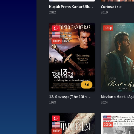
Küçük Prens Karlar Ülkesi izle
Curiosa izle
2022
2019
1080p
1080p
6.6
13. Savaşçı (The 13th Warrior) izle
1999
2024
1080p
1080p