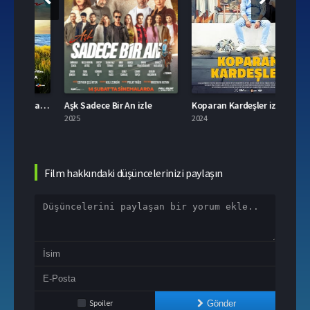
Demir Kadın: Neslican Tay Hayat Hikayesi izle
Aşk Sadece Bir An izle
Koparan Kardeşler izle
Emma
2025
2024
2024
Film hakkındaki düşüncelerinizi paylaşın
Spoiler
Gönder