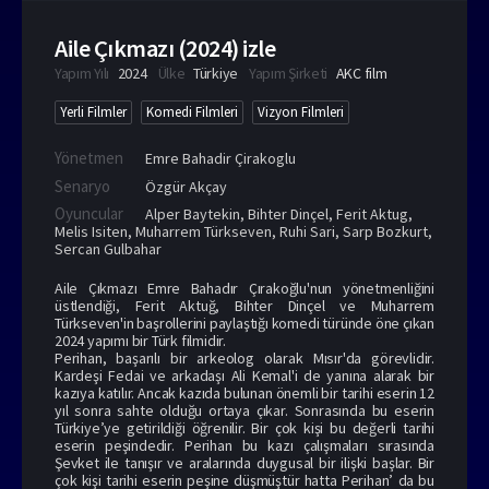
Aile Çıkmazı (2024) izle
Yapım Yılı
2024
Ülke
Türkiye
Yapım Şirketi
AKC film
Yerli Filmler
Komedi Filmleri
Vizyon Filmleri
Yönetmen
Emre Bahadir Çirakoglu
Senaryo
Özgür Akçay
Oyuncular
Alper Baytekin
,
Bihter Dinçel
,
Ferit Aktug
,
Melis Isiten
,
Muharrem Türkseven
,
Ruhi Sari
,
Sarp Bozkurt
,
Sercan Gulbahar
Aile Çıkmazı Emre Bahadır Çırakoğlu'nun yönetmenliğini
üstlendiği, Ferit Aktuğ, Bihter Dinçel ve Muharrem
Türkseven'in başrollerini paylaştığı komedi türünde öne çıkan
2024 yapımı bir Türk filmidir.
Perihan, başarılı bir arkeolog olarak Mısır'da görevlidir.
Kardeşi Fedai ve arkadaşı Ali Kemal'i de yanına alarak bir
kazıya katılır. Ancak kazıda bulunan önemli bir tarihi eserin 12
yıl sonra sahte olduğu ortaya çıkar. Sonrasında bu eserin
Türkiye’ye getirildiği öğrenilir. Bir çok kişi bu değerli tarihi
eserin peşindedir. Perihan bu kazı çalışmaları sırasında
Şevket ile tanışır ve aralarında duygusal bir ilişki başlar. Bir
çok kişi tarihi eserin peşine düşmüştür hatta Perihan’ da bu