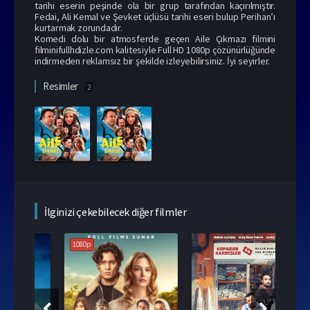
tarihi eserin peşinde ola bir grup tarafından kaçırılmıştır.
Fedai, Ali Kemal ve Şevket üçlüsü tarihi eseri bulup Perihan’ı
kurtarmak zorundadır.
Komedi dolu bir atmosferde geçen Aile Çıkmazı filmini
filminifullhdizle.com kalitesiyle Full HD 1080p çözünürlüğünde
indirmeden reklamsız bir şekilde izleyebilirsiniz. İyi seyirler.
Resimler
2
İlginizi çekebilecek diğer filmler
1080p
108