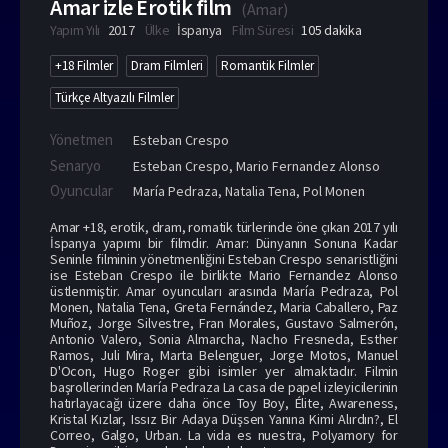
Amar izle Erotik film
(
Amar
)
Yapım Yılı
2017
Ülke
İspanya
Film Süresi
105 dakika
+18 Filmler
Dram Filmleri
Romantik Filmler
Türkçe Altyazılı Filmler
Yönetmen
Esteban Crespo
Senaryo
Esteban Crespo, Mario Fernandez Alonso
Oyuncular
María Pedraza
,
Natalia Tena
,
Pol Monen
Amar +18, erotik, dram, romatik türlerinde öne çıkan 2017 yılı
İspanya yapımı bir filmdir. Amar: Dünyanın Sonuna Kadar
Seninle filminin yönetmenliğini Esteban Crespo senaristliğini
ise Esteban Crespo ile birlikte Mario Fernandez Alonso
üstlenmiştir. Amar oyuncuları arasında María Pedraza, Pol
Monen, Natalia Tena, Greta Fernández, Maria Caballero, Paz
Muñoz, Jorge Silvestre, Fran Morales, Gustavo Salmerón,
Antonio Valero, Sonia Almarcha, Nacho Fresneda, Esther
Ramos, Juli Mira, Marta Belenguer, Jorge Motos, Manuel
D'Ocon, Hugo Roger gibi isimler yer almaktadır. Filmin
başrollerinden María Pedraza La casa de papel izleyicilerinin
hatırlayacağı üzere daha önce Toy Boy, Élite, Awareness,
Kristal Kızlar, Issız Bir Adaya Düşsen Yanına Kimi Alırdın?, El
Correo, Galgo, Urban. La vida es nuestra, Polyamory for