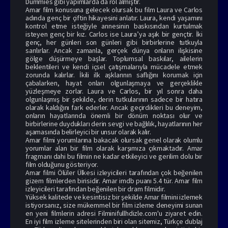
Dummies gibi yapımlarda da rol almıştır.
Amar film konusuna gelecek olursak bu film Laura ve Carlos
adında genç bir çiftin hikayesini anlatır. Laura, kendi yaşamını
kontrol etme isteğiyle annesinin baskısından kurtulmak
isteyen genç bir kız. Carlos ise Laura’ya aşık bir gençtir. İki
genç, her günleri son günleri gibi birbirlerine tutkuyla
sarılırlar. Ancak zamanla, gerçek dünya onların ilişkisine
gölge düşürmeye başlar. Toplumsal baskılar, ailelerin
beklentileri ve kendi içsel çatışmalarıyla mücadele etmek
zorunda kalırlar. İkili ilk aşklarının saflığını korumak için
çabalarken, hayat onları olgunlaşmaya ve gerçeklikle
yüzleşmeye zorlar. Laura ve Carlos, bir yıl sonra daha
olgunlaşmış bir şekilde, derin tutkularının sadece bir hatıra
olarak kaldığını fark ederler. Ancak geçirdikleri bu deneyim,
onların hayatlarında önemli bir dönüm noktası olur ve
birbirlerine duydukları derin sevgi ve bağlılık, hayatlarının her
aşamasında belirleyici bir unsur olarak kalır.
Amar filmi yorumlarına bakacak olursak genel olarak olumlu
yorumlar alan bir film olarak karşımıza çıkmaktadır. Amar
fragmanı dahi bu filmin ne kadar etkileyici ve gerilim dolu bir
film olduğunu gösteriyor.
Amar filmi
Ölüler Ülkesi izle
yicileri tarafından çok beğenilen
gizem filmlerden birisidir. Amar imdb puanı 5.4 tür. Amar
film
izle
yicileri tarafından beğenilen bir dram filmidir.
Yüksek kalitede ve kesintisiz bir şekilde Amar filmini izlemek
istiyorsanız, size mükemmel bir film izleme deneyimi sunan
en yeni filmlerin adresi Filminifullhdizle.com'u ziyaret edin.
En iyi film izleme sitelerinden biri olan sitemiz, Türkçe dublaj