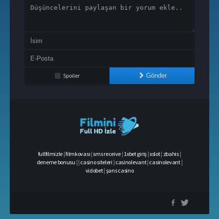
Spoiler
Gönder
fullfilmizle
|
filmkovası
|
sms receive
|
1xbet giriş
|
xslot
|
zbahis
|
deneme bonusu
|
|
casino siteleri
|
casinolevant
|
casinolevant
|
vidobet
|
şans casino
casino
siteleri