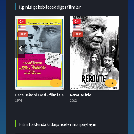
İlginizi çekebilecek diğer filmler
1080p
1080p
6.6
5.4
Gece Bekçisi Erotik film izle
Reroute izle
Taya 
1974
2022
2021
Film hakkındaki düşüncelerinizi paylaşın