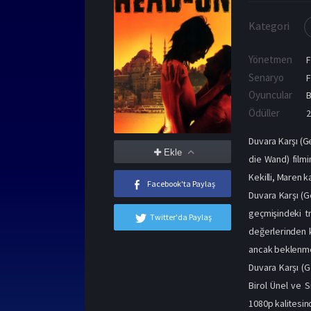
Kategori
Yönetmen
F
Senaryo
F
Oyuncular
B
Ödüller
2
Duvara Karşı (G
Ekle
die Wand) filmi
Kekilli, Maren 
Facebook'ta Paylaş
Duvara Karşı (Ge
geçmişindeki tr
Twitter'da Paylaş
değerlerinden k
ancak beklenmed
Duvara Karşı (G
Birol Ünel ve S
1080p kalitesind