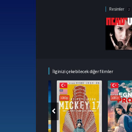
Resimler
2
İlginizi çekebilecek diğer filmler
1080p
1080p
1080p