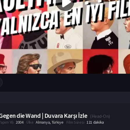
Gegen die Wand | Duvara Karşı İzle
(
Head-On
)
Yapım Yılı
2004
Ülke
Almanya
,
Türkiye
Film Süresi
121 dakika