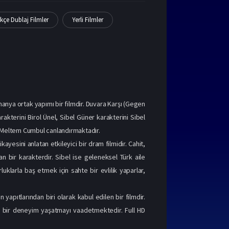
kçe Dublaj Filmler
Yerli Filmler
anya ortak yapımı bir filmdir. Duvara Karşı (Gegen
akterini Birol Ünel, Sibel Güner karakterini Sibel
ni Meltem Cumbul canlandırmaktadır.
ayesini anlatan etkileyici bir dram filmidir. Cahit,
 bir karakterdir. Sibel ise geleneksel Türk aile
uklarla baş etmek için sahte bir evlilik yaparlar,
pıtlarından biri olarak kabul edilen bir filmdir.
az bir deneyim yaşatmayı vaadetmektedir. Full HD