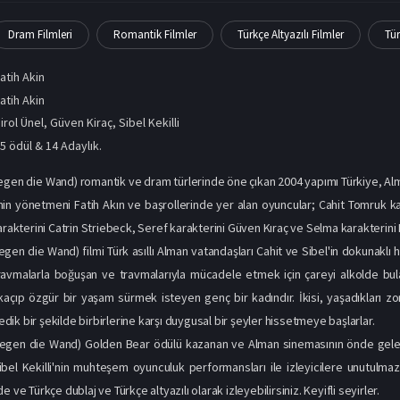
Dram Filmleri
Romantik Filmler
Türkçe Altyazılı Filmler
Tür
atih Akin
atih Akin
irol Ünel
,
Güven Kiraç
,
Sibel Kekilli
5 ödül & 14 Adaylık.
egen die Wand) romantik ve dram türlerinde öne çıkan 2004 yapımı Türkiye, Alm
nin yönetmeni Fatih Akın ve başrollerinde yer alan oyuncular; Cahit Tomruk kar
karakterini Catrin Striebeck, Seref karakterini Güven Kıraç ve Selma karakteri
gen die Wand) filmi Türk asıllı Alman vatandaşları Cahit ve Sibel'in dokunaklı hik
avmalarla boğuşan ve travmalarıyla mücadele etmek için çareyi alkolde bulan
açıp özgür bir yaşam sürmek isteyen genç bir kadındır. İkisi, yaşadıkları zorl
ik bir şekilde birbirlerine karşı duygusal bir şeyler hissetmeye başlarlar.
egen die Wand) Golden Bear ödülü kazanan ve Alman sinemasının önde gelen ya
ibel Kekilli'nin muhteşem oyunculuk performansları ile izleyicilere unutulm
e ve Türkçe dublaj ve Türkçe altyazılı olarak izleyebilirsiniz. Keyifli seyirler.