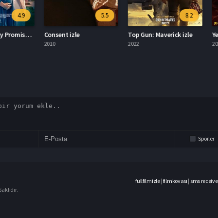
4.9
5.5
8.2
The Pregnancy Promise izle
Consent izle
Top Gun: Maverick izle
Yedi Se
2010
2022
2022
Spoiler
fullfilmizle
|
filmkovası
|
sms receive
aklıdır.
casino
siteleri