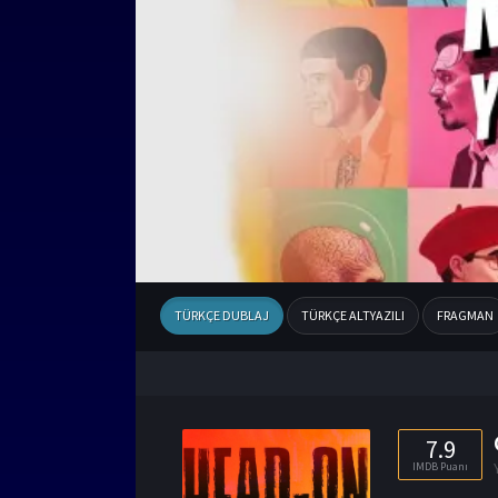
TÜRKÇE DUBLAJ
TÜRKÇE ALTYAZILI
FRAGMAN
7.9
IMDB Puanı