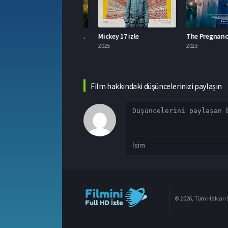
Demir Kadın: Neslican Tay Hayat Hikayesi izle
Mickey 17 izle
023
2025
2023
Film hakkındaki düşüncelerinizi paylaşın
© 2026, Tüm Hakları S