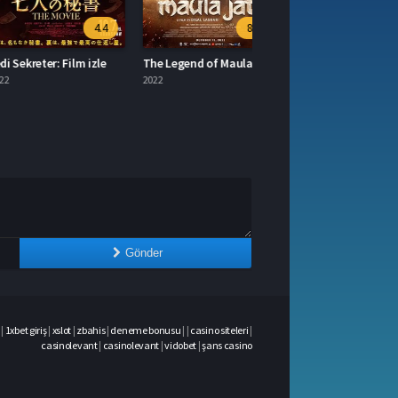
4.4
8.6
kreter: Film izle
The Legend of Maula Jatt izle
2022
Gönder
|
1xbet giriş
|
xslot
|
zbahis
|
deneme bonusu
|
|
casino siteleri
|
casinolevant
|
casinolevant
|
vidobet
|
şans casino