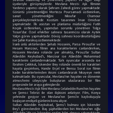
üyeleriyle görüşmüşlerdir. Mevlana Mest-i Aşk filminin
Yardımcı yapımcı olarak Şehram Zahedi görev yapmaktadır.
Görüntü yönetmenliğini Morteza Poursamadi üstlenirken,
sanat yönetmenliğini Niloufar Chamour
gerçekleştirmektedir. Kostüm tasarımını İman Omidvar
yapmaktadır. İlk asistan ve planlama müdürlüğünü Fatih
Koçak üstlenirken, yapımdan sorumlu yönetmen Tolga
Tosun'dur. Özel efektler sahnesi tasarımcısı olarak Aytek
Yalçın görev yapmaktadır. Dövüş sahnesi koordinatörlüğünü
ise Şahin Karakuş üstlenmektedir.
İranlı ünlü aktörlerden Şehab Hosseini, Parsa Pirouzfar ve
Hesam Manzour, filmin ana karakterlerini canlandırırken,
Hosseini Mevlana rolünde yer almakta, Pirouzfar Sultan
Alâeddin Keykubad'ı, Manzour ise Alâeddin Muhammad
karakterini canlandırmaktadır. Türk oyuncular arasında ise
İbrahim Çelikkol, İskender Bey rolünde önemli bir karakteri
hayata geçirirken, Hande Erçel ve Bensu Soral ise filmin
kadın karakterlerinden ikisini canlandırarak hikayeye renk
katmaktadır. Bu oyuncular, Mevlana'nın hayatını ve dönemin
atmosferini izleyiciyle buluşturan uluslararası bir film
projesinde bir araya gelmişlerdir.
Mevlana Mest-i Aşk filmi Mevlana Celaleddin Rumi'nin hayatını
ve Şems-i Tebrizi ile olan ilişkisini anlatıyor. Film, Konya
şehrinde geçiyor ve Mevlana'nın Şems'in kayboluşuyla
başlayan endişeli günlerini konu alıyor.
Sultan Alâeddin Keykubad, Şems'i bulması için İskender
Bey'i görevlendirir. Baş şüphelilerden biri Mevlana'nın oğlu
Alâeddin 'dir ve İskender ondan bilgi almaya çalışmaktadır.