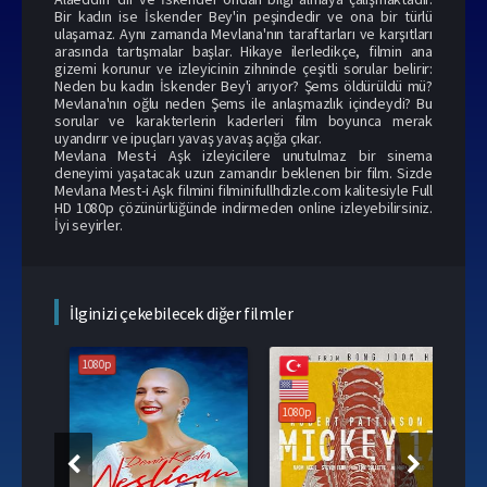
Bir kadın ise İskender Bey'in peşindedir ve ona bir türlü
ulaşamaz. Aynı zamanda Mevlana'nın taraftarları ve karşıtları
arasında tartışmalar başlar. Hikaye ilerledikçe, filmin ana
gizemi korunur ve izleyicinin zihninde çeşitli sorular belirir:
Neden bu kadın İskender Bey'i arıyor? Şems öldürüldü mü?
Mevlana'nın oğlu neden Şems ile anlaşmazlık içindeydi? Bu
sorular ve karakterlerin kaderleri film boyunca merak
uyandırır ve ipuçları yavaş yavaş açığa çıkar.
Mevlana Mest-i Aşk izleyicilere unutulmaz bir sinema
deneyimi yaşatacak uzun zamandır beklenen bir film. Sizde
Mevlana Mest-i Aşk filmini filminifullhdizle.com kalitesiyle Full
HD 1080p çözünürlüğünde indirmeden online izleyebilirsiniz.
İyi seyirler.
İlginizi çekebilecek diğer filmler
1080p
1080p
108