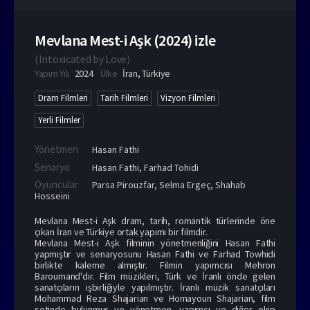
Mevlana Mest-i Aşk (2024) izle
(
Intoxicated by Love
)
Yapım Yılı
2024
Ülke
İran
,
Türkiye
Dram Filmleri
Tarih Filmleri
Vizyon Filmleri
Yerli Filmler
Yönetmen
Hasan Fathi
Senaryo
Hasan Fathi, Farhad Tohidi
Oyuncular
Parsa Pirouzfar
,
Selma Ergeç
,
Shahab
Hosseini
Mevlana Mest-i Aşk dram, tarih, romantik türlerinde öne
çıkan İran ve Türkiye ortak yapımı bir filmdir.
Mevlana Mest-i Aşk filminin yönetmenliğini Hasan Fathi
yapmıştır ve senaryosunu Hasan Fathi ve Farhad Towhidi
birlikte kaleme almıştır. Filmin yapımcısı Mehron
Baroumand'dır. Film müzikleri, Türk ve İranlı önde gelen
sanatçıların işbirliğiyle yapılmıştır. İranlı müzik sanatçıları
Mohammad Reza Shajarian ve Homayoun Shajarian, film
setinde bulunmuş ve yönetmen, yapımcı ve diğer ekip