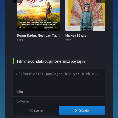
Demir Kadın: Neslican Tay Hayat Hikayesi izle
Mickey 17 izle
2023
2025
2023
Film hakkındaki düşüncelerinizi paylaşın
Spoiler
Gönder