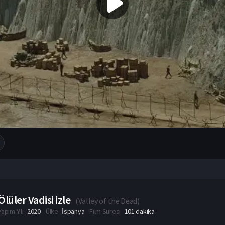
Ölüler Vadisi izle
(
Valley of the Dead
)
Yapım Yılı
2020
Ülke
İspanya
Film Süresi
101 dakika