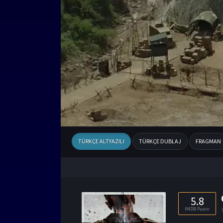
TÜRKÇE ALTYAZILI
TÜRKÇE DUBLAJ
FRAGMAN
5.8
IMDB Puanı