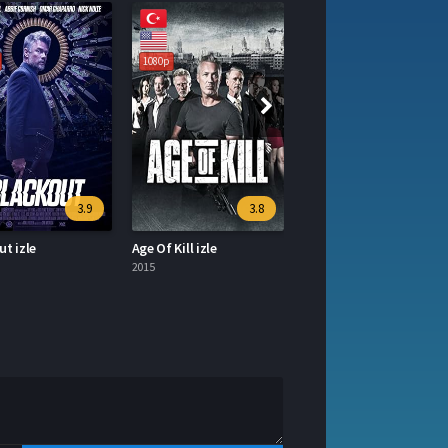
1080p
3.9
3.8
ut izle
Age Of Kill izle
2015