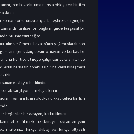
ortamını, zombi korku unsurlarıyla birleştiren bir film
maktadır.
zombi korku unsurlarıyla birleştirerek ilginç bir
 zamanda tarihsel bir bağlam içinde kurgusal bir
şimde bulunmasını sağlar.
kurtulur ve General Lozano'nun yeğeni olarak son
görevini içerir. Jan, cesur olmayan ve korkak bir
urumunu kontrol etmeye çalışırken yakalanırlar ve
ar. Artık herkesin zombi salgınına karşı birleşmesi
ktirir.
sunan etkileyici bir filmdir.
arak karşılıyor film izleyicilerini.
Vadisi fragmanı filmin oldukça dikkat çekici bir film
rumda.
ndan beğenilen bir aksiyon, korku filmidir.
 mükemmel bir film izleme deneyimi sunan en yeni
i olan sitemiz, Türkçe dublaj ve Türkçe altyazılı