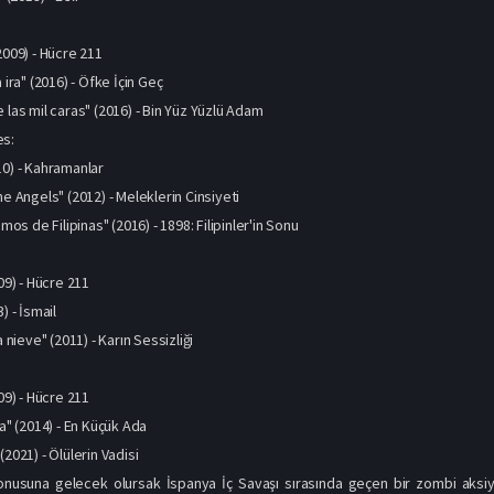
2009) - Hücre 211
 ira" (2016) - Öfke İçin Geç
 las mil caras" (2016) - Bin Yüz Yüzlü Adam
es:
10) - Kahramanlar
he Angels" (2012) - Meleklerin Cinsiyeti
imos de Filipinas" (2016) - 1898: Filipinler'in Sonu
009) - Hücre 211
) - İsmail
a nieve" (2011) - Karın Sessizliği
009) - Hücre 211
ma" (2014) - En Küçük Ada
(2021) - Ölülerin Vadisi
konusuna gelecek olursak İspanya İç Savaşı sırasında geçen bir zombi aksiy