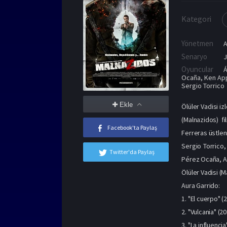
Kategori
Yönetmen
A
Senaryo
J
Oyuncular
Á
Ocaña
,
Ken Ap
Sergio Torrico
Ekle
Ölüler Vadisi i
(Malnazidos) fi
Facebook'ta Paylaş
Ferreras üstlen
Sergio Torrico
Twitter'da Paylaş
Pérez Ocaña, As
Ölüler Vadisi (M
Aura Garrido:
1. "El cuerpo" (
2. "Vulcania" (20
3. "La influencia