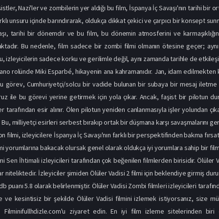
şistler, Nazi'ler ve zombilerin yer aldığı bu film, İspanya İç Savaşı'nın tarihi bir 
rklı unsuru içinde barındırarak, oldukça dikkat çekici ve çarpıcı bir konsept sun
şı, tarihi bir dönemdir ve bu film, bu dönemin atmosferini ve karmaşıklığını 
ktadır. Bu nedenle, film sadece bir zombi filmi olmanın ötesine geçer; aynı
Bu, izleyicilerin sadece korku ve gerilimle değil, aynı zamanda tarihle de etkile
ano rolünde Miki Esparbé, hikayenin ana kahramanıdır. Jan, idam edilmekten 
 Bu görev, Cumhuriyetçi/solcu bir vadide bulunan bir subaya bir mesaj iletme 
uz ile bu görevi yerine getirmek için yola çıkar. Ancak, faşist bir pilotun d
er tarafından esir alınır. Ölen pilotun yeniden canlanmasıyla işler yolundan çık
u, milliyetçi esirleri serbest bırakıp ortak bir düşmana karşı savaşmalarını gere
 filmi, izleyicilere İspanya İç Savaşı'nın farklı bir perspektifinden bakma fırsatı 
lmi yorumlarına bakacak olursak genel olarak oldukça iyi yorumlara sahip bir film ol
lmi
Sen İhtimali izle
yicileri tarafından çok beğenilen filmlerden birisidir. Ölüler 
r niteliktedir. İzleyiciler şimiden Ölüler Vadisi 2 filmi için beklendiye girmiş du
db puanı 5.8 olarak belirlenmiştir. Ölüler Vadisi
Zombi filmleri izle
yicileri tarafı
 ve kesintisiz bir şekilde Ölüler Vadisi filmini izlemek istiyorsanız, size
i Filminifullhdizle.com'u ziyaret edin. En iyi film izleme sitelerinden bir