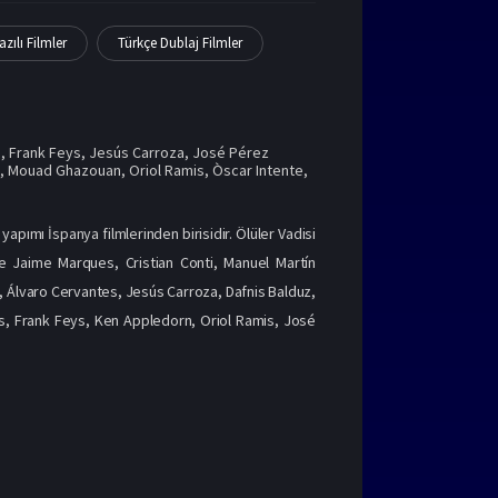
azılı Filmler
Türkçe Dublaj Filmler
s
,
Frank Feys
,
Jesús Carroza
,
José Pérez
é
,
Mouad Ghazouan
,
Oriol Ramis
,
Òscar Intente
,
0 yapımı
İspanya filmleri
nden birisidir. Ölüler Vadisi
ise Jaime Marques, Cristian Conti, Manuel Martín
jo, Álvaro Cervantes, Jesús Carroza, Dafnis Balduz,
s, Frank Feys, Ken Appledorn, Oriol Ramis, José