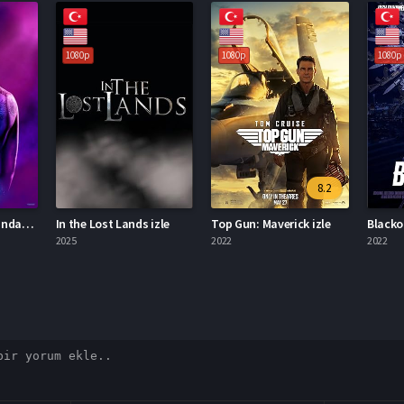
1080p
1080p
1080p
8.2
John Wick Dünyasından: Ballerina
In the Lost Lands izle
Top Gun: Maverick izle
Blacko
2025
2022
2022