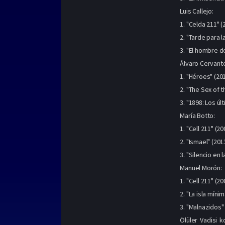
Luis Callejo:
1. "Celda 211" (
2. "Tarde para la
3. "El hombre de
Álvaro Cervant
1. "Héroes" (20
2. "The Sex of t
3. "1898: Los últ
María Botto:
1. "Cell 211" (2
2. "Ismael" (2013
3. "Silencio en l
Manuel Morón:
1. "Cell 211" (2
2. "La isla míni
3. "Malnazidos" 
Ölüler Vadisi 