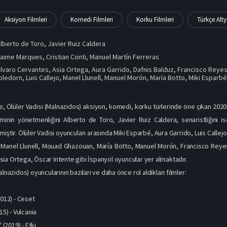
Aksiyon Filmleri
Komedi Filmleri
Korku Filmleri
Türkçe Alty
lberto de Toro
,
Javier Ruiz Caldera
aime Marques, Cristian Conti, Manuel Martín Ferreras
lvaro Cervantes
,
Asia Ortega
,
Aura Garrido
,
Dafnis Balduz
,
Francisco Reye
pledorn
,
Luis Callejo
,
Manel Llunell
,
Manuel Morón
,
María Botto
,
Miki Esparb
zle, Ölüler Vadisi (Malnazidos) aksiyon, komedi, korku türlerinde öne çıkan 202
lminin yönetmenliğini Alberto de Toro, Javier Ruiz Caldera, senaristliğini 
miştir. Ölüler Vadisi oyuncuları arasında Miki Esparbé, Aura Garrido, Luis Calle
, Manel Llunell, Mouad Ghazouan, María Botto, Manuel Morón, Francisco Reye
ia Ortega, Òscar Intente gibi İspanyol oyuncular yer almaktadır.
alnazidos) oyuncularının bazıları ve daha önce rol aldıkları filmler:
2012) - Ceset
15) - Vulcania
" (2019) - Etki