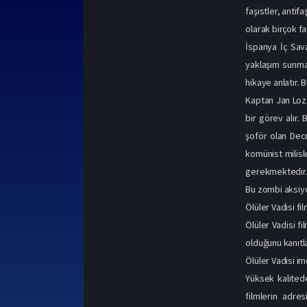
faşistler, antifa
olarak birçok fa
İspanya İç Sava
yaklaşım sunma
hikaye anlatır. 
Kaptan Jan Loz
bir görev alır.
şoför olan Decr
komünist milisl
gerekmektedir. B
Bu zombi aksiyon
Ölüler Vadisi fi
Ölüler Vadisi fi
olduğunu kanıtla
Ölüler Vadisi im
Yüksek kalitede
filmlerin adres