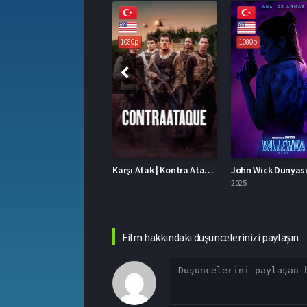
1080p
1080p
1080p
erkez 36 izle
Karşı Atak | Kontra Atak izle
025
2025
Film hakkındaki düşüncelerinizi paylaşın