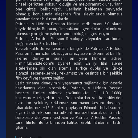
cinsel içerikten yoksun olduğu ve melodramatik unsurların
öne çıktığı belirtilmiştir. Gerilimin beklenen seviyede
olmadığı konusunda eleştiren film izleyicileride olumsuz
puanlamalarda bulunmuşlardır.
Patricia, A Hidden Passion filminin imdb puanı 5.0 olarak
kaydedilmiştir. Bu puan, film hakkında genel olarak olumlu ve
olumsuz görüşlerin yakın oranda olduğunu gösteriyor.
Patricia, A Hidden Passion
Sexology izle
yicileri tarafından
beğenilen bir Erotik filmdir.
Yüksek kalitede ve kesintisiz bir şekilde Patricia, A Hidden
Passion filmini izlemek istiyorsanız, size mükemmel bir film
izleme deneyimi sunan en yeni filmlerin adresi
Filminifullhdizle.com'u ziyaret edin. En iyi film izleme
sitelerinden biri olan sitemiz, Türkçe dublaj ve Türkçe
altyazılı seçenekleriyle, reklamsız ve kesintisiz bir şekilde
film keyfi yaşamanızı sağlar.
Eşsiz sinema deneyimini yaşamanızı sağlamak için özenle
hazırlanmış olan sitemizde, Patricia, A Hidden Passion
benzeri filmleri yüksek çözünürlükte, Full HD 1080p
kalitesinde izleyebilirsiniz. Reklamlardan ve kesintilerden
uzak bir şekilde, reklamsız sinemanın keyfini doyasıya
çıkarabilirsiniz.
+18 Filmler
i paylaşan Filminifullhdizle.com'u
ziyaret ederek, sinema tutkunlarına özel olarak sunulan bu
benzersiz deneyimi keşfedin ve Patricia, A Hidden Passion
tarzı filmler ile birbirinden kaliteli Erotik filmlerinin tadını
çıkarın.