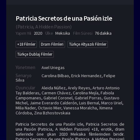
Patricia Secretos de una Pasión izle
(
Patricia, A Hidden Passion
)
Yapım Yılı
2020
Ülke
Meksika
Film Süresi
76 dakika
+18 Filmler
Dram Filmleri
Türkçe Altyazılı Filmler
Türkçe Dublaj Filmler
Yönetmen
Axel Uriegas
Senaryo
Carolina Bilbao, Erick Hernandez, Felipe
Silva
Oyuncular
Aleida Núñez
,
Arely Reyes
,
Arturo Antonio
Tay Balderas
,
Carmen Chávez
,
Carolina Mejía
,
Fabiola
Campomanes
,
Gabriel Coronel
,
Gabriel Porras
,
Gustavo
Michel
,
Jaime Everardo Calderón
,
Luis Bernal
,
Marco Uriel
,
Milia Nader
,
Octavio Mier
,
Vanessa Moralcha
,
Ximena
Córdoba
,
Zina Bzhostovskaia
Patricia Secretos de una Pasión izle, Patricia Secretos de
una Pasión (Patricia, A Hidden Passion) +18, erotik, dram
türlerinde öne çıkan 2020 Meksika filmlerinden biridir.
Patricia Secretos de una Pasión (Patricia, A Hidden Passion)