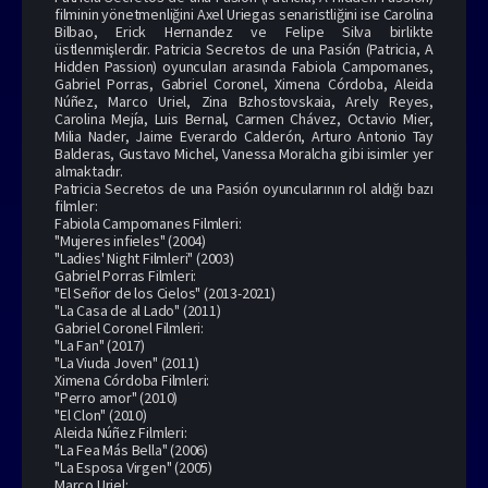
filminin yönetmenliğini Axel Uriegas senaristliğini ise Carolina
Bilbao, Erick Hernandez ve Felipe Silva birlikte
üstlenmişlerdir. Patricia Secretos de una Pasión (Patricia, A
Hidden Passion) oyuncuları arasında Fabiola Campomanes,
Gabriel Porras, Gabriel Coronel, Ximena Córdoba, Aleida
Núñez, Marco Uriel, Zina Bzhostovskaia, Arely Reyes,
Carolina Mejía, Luis Bernal, Carmen Chávez, Octavio Mier,
Milia Nader, Jaime Everardo Calderón, Arturo Antonio Tay
Balderas, Gustavo Michel, Vanessa Moralcha gibi isimler yer
almaktadır.
Patricia Secretos de una Pasión oyuncularının rol aldığı bazı
filmler:
Fabiola Campomanes Filmleri:
"Mujeres infieles" (2004)
"Ladies' Night Filmleri" (2003)
Gabriel Porras Filmleri:
"El Señor de los Cielos" (2013-2021)
"La Casa de al Lado" (2011)
Gabriel Coronel Filmleri:
"La Fan" (2017)
"La Viuda Joven" (2011)
Ximena Córdoba Filmleri:
"Perro amor" (2010)
"El Clon" (2010)
Aleida Núñez Filmleri:
"La Fea Más Bella" (2006)
"La Esposa Virgen" (2005)
Marco Uriel: