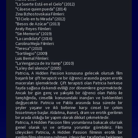
"La Suerte Está en el Cielo" (2012)
"Cásese quien pueda" (2014)
Zina Bzhostovskaia Filmleri:
"El Cielo en tu Mirada" (2012)
"Besos de Azúcar" (2013)
Arely Reyes Filmleri:
"Sin Memoria" (2019)
"La candidata" (2016)
Carolina Mejía Filmleri:
"Teresa" (2010)
"Sortilegio" (2009)
Luis Bernal Filmleri:
"La Venganza de Ira Vamp" (2010)
"La ley del silencio" (2005)
Patricia, A Hidden Passion konusuna gelecek olursak film
başarılı bir çift terapisti ve bir öğrenci arasında geçen erotik
maceraları işlemektedir. Çift terapisti olan Patricia herkese
fayda sağlasa da kendi evliliği zor dönemlere geçirmektedir.
Ancak bir gün genç ve yakışıklı bir öğrenci olan Pablo ile
tanıştığında, cinsellik konusundaki inançları ve beklentileri
değişecektir. Patricia ve Pablo arasında kısa sürede bir
şeyler yaşanır ve ikli birbirine karşı cinsel bir çekim
hissetmeye başlar. Aldatma, ihanet, dram ve erotik gerilimin
bir arada olduğu bir yapım olarak dikkat çekmektedir.
Patricia, A Hidden Passion filmi yorumlarına bakacak olursak
genel olarak iyi ve ortlama yorumlar görebiliriz. Film
izleyicileri Patricia, A Hidden Passion filminin erotik bir
gerilim filmi olmasına rağmen, izleyiciler tarafından beklenen