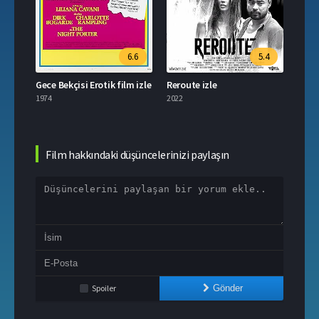
6.6
5.4
Gece Bekçisi Erotik film izle
Reroute izle
Taya 
1974
2022
2021
Film hakkındaki düşüncelerinizi paylaşın
Spoiler
Gönder