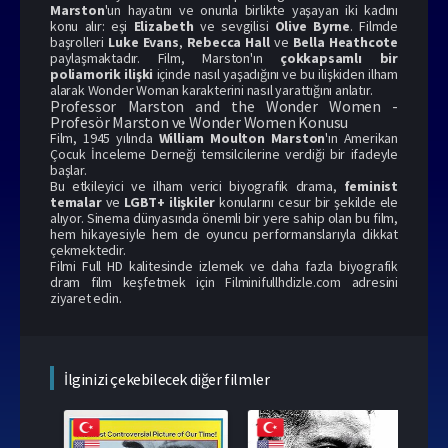
Marston
'un hayatını ve onunla birlikte yaşayan iki kadını
konu alır: eşi
Elizabeth
ve sevgilisi
Olive Byrne
. Filmde
başrolleri
Luke Evans
,
Rebecca Hall
ve
Bella Heathcote
paylaşmaktadır. Film, Marston'ın
çokkapsamlı bir
poliamorik ilişki
içinde nasıl yaşadığını ve bu ilişkiden ilham
alarak Wonder Woman karakterini nasıl yarattığını anlatır.
Professor Marston and the Wonder Women -
Profesör Marston ve Wonder Women Konusu
Film, 1945 yılında
William Moulton Marston
'ın Amerikan
Çocuk İnceleme Derneği temsilcilerine verdiği bir ifadeyle
başlar.
Bu etkileyici ve ilham verici biyografik drama,
feminist
temalar
ve
LGBT+ ilişkiler
konularını cesur bir şekilde ele
alıyor. Sinema dünyasında önemli bir yere sahip olan bu film,
hem hikayesiyle hem de oyuncu performanslarıyla dikkat
çekmektedir.
Filmi Full HD kalitesinde izlemek ve daha fazla biyografik
dram film keşfetmek için
Filminifullhdizle.com
adresini
ziyaret edin.
İlginizi çekebilecek diğer filmler