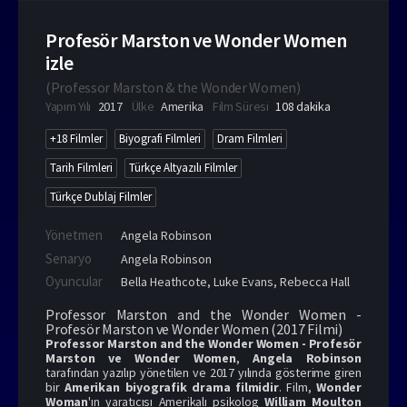
Profesör Marston ve Wonder Women
izle
(
Professor Marston & the Wonder Women
)
Yapım Yılı
2017
Ülke
Amerika
Film Süresi
108 dakika
+18 Filmler
Biyografi Filmleri
Dram Filmleri
Tarih Filmleri
Türkçe Altyazılı Filmler
Türkçe Dublaj Filmler
Yönetmen
Angela Robinson
Senaryo
Angela Robinson
Oyuncular
Bella Heathcote
,
Luke Evans
,
Rebecca Hall
Professor Marston and the Wonder Women -
Profesör Marston ve Wonder Women (2017 Filmi)
Professor Marston and the Wonder Women - Profesör
Marston ve Wonder Women
,
Angela Robinson
tarafından yazılıp yönetilen ve 2017 yılında gösterime giren
bir
Amerikan biyografik drama filmidir
. Film,
Wonder
Woman
'ın yaratıcısı Amerikalı psikolog
William Moulton