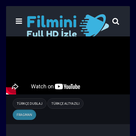
TÜRKÇE DUBLAJ
TÜRKÇE ALTYAZILI
FRAGMAN