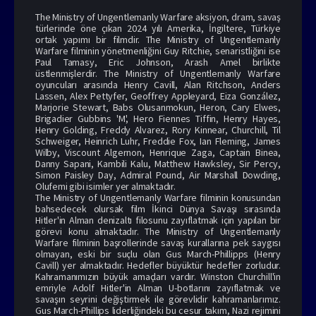
The Ministry of Ungentlemanly Warfare aksiyon, dram, savaş
türlerinde öne çıkan 2024 yılı Amerika, İngiltere, Türkiye
ortak yapımı bir filmdir. The Ministry of Ungentlemanly
Warfare filminin yönetmenliğini Guy Ritchie, senaristliğini ise
Paul Tamasy, Eric Johnson, Arash Amel birlikte
üstlenmişlerdir. The Ministry of Ungentlemanly Warfare
oyuncuları arasında Henry Cavill, Alan Ritchson, Anders
Lassen, Alex Pettyfer, Geoffrey Appleyard, Eiza González,
Marjorie Stewart, Babs Olusanmokun, Heron, Cary Elwes,
Brigadier Gubbins 'M', Hero Fiennes Tiffin, Henry Hayes,
Henry Golding, Freddy Alvarez, Rory Kinnear, Churchill, Til
Schweiger, Heinrich Luhr, Freddie Fox, Ian Fleming, James
Wilby, Viscount Algernon, Henrique Zaga, Captain Binea,
Danny Sapani, Kambili Kalu, Matthew Hawksley, Sir Percy,
Simon Paisley Day, Admiral Pound, Air Marshall Dowding,
Olufemi gibi isimler yer almaktadır.
The Ministry of Ungentlemanly Warfare filminin konusundan
bahsedecek olursak film İkinci Dünya Savaşı sırasında
Hitler'in Alman denizaltı filosunu zayıflatmak için yapılan bir
görevi konu almaktadır. The Ministry of Ungentlemanly
Warfare filminin başrollerinde savaş kurallarına pek saygısı
olmayan, eski bir suçlu olan Gus March-Phillipps (Henry
Cavill) yer almaktadır. Hedefler büyüktür hedefler zorludur.
Kahramanımızın büyük amaçları vardır. Winston Churchill'in
emriyle Adolf Hitler'in Alman U-botlarını zayıflatmak ve
savaşın seyrini değiştirmek ile görevlidir kahramanlarımız.
Gus March-Phillips liderliğindeki bu cesur takım, Nazi rejimini