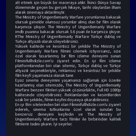
alt etmek için büyük bir maceraya atılır. İkinci Dünya Savaşı
döneminde geçen bu gerçek hikaye, tarihi olaylardan ilham
alarak sinemaya aktarılmıştır.
The Ministry of Ungentlemanly Warfare yorumlarına bakacak
olursak genelde olumsuz yorumlar almış olan bir film olarak
karşımıza çıkıyor. The Ministry of Ungentlemanly Warfare
imdb puanına bakacak olursak 5.6 puan ile karşımıza çıkıyor.
RThe Ministry of Ungentlemanly Warfare Türkçe dublaj ve
Türkçe altyazılı olarak izleyebilirsiniz.
Yüksek kalitede ve kesintisiz bir şekilde The Ministry of
Ungentlemanly Warfare filmini izlemek istiyorsanız, size
özel olarak tasarlanmış bir film izleme deneyimi sunan
Filminifullhdizle.com'u ziyaret edin. En iyi film izleme
platformlarından biri olan sitemiz, Türkçe dublaj ve Türkçe
altyazılı seçenekleriyle, reklamsız ve kesintisiz bir şekilde
film keyfi yaşamanıza olanak tanır.
Eşsiz sinema deneyimini yaşamanızı sağlamak için özenle
hazırlanmış olan sitemizde, The Ministry of Ungentlemanly
Warfare benzeri filmleri yüksek çözünürlükte, Full HD 1080p
kalitesinde izleyebilirsiniz. Reklamlardan ve kesintilerden
uzak bir şekilde, filmin keyfini doyasıya çıkarabilirsiniz.
En iyi film siteleri
nden biri olan Filminifullhdizle.com'u ziyaret
ederek, sinema tutkunlarına özel olarak sunulan bu
benzersiz deneyimi keşfedin ve The Ministry of
Ungentlemanly Warfare tarzı filmler ile birbirinden kaliteli
filmlerin tadını çıkarın. İyi seyirler.