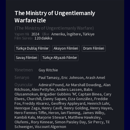
The Ministry of Ungentlemanly
Warfare izle
(
The Ministry of Ungentlemanly Warfare
)
Yapım Yılı
2024
Ülke
Amerika
,
İngiltere
,
Türkiye
Film Süresi
120 dakika
Türkçe Dublaj Filmler
Aksiyon Filmleri
Dram Filmleri
Savaş Filmleri
Türkçe Altyazılı Filmler
Yönetmen
Guy Ritchie
Senaryo
Paul Tamasy, Eric Johnson, Arash Amel
Oyuncular
Admiral Pound
,
Air Marshall Dowding
,
Alan
Ritchson
,
Alex Pettyfer
,
Anders Lassen
,
Babs
Olusanmokun
,
Brigadier Gubbins 'M'
,
Captain Binea
,
Cary
Elwes
,
Churchill
,
Danny Sapani
,
Eiza González
,
Freddie
Fox
,
Freddy Alvarez
,
Geoffrey Appleyard
,
Heinrich Luhr
,
Henrique Zaga
,
Henry Cavill
,
Henry Golding
,
Henry Hayes
,
Hero Fiennes Tiffin
,
Heron
,
Ian Fleming
,
James Wilby
,
Kambili Kalu
,
Marjorie Stewart
,
Matthew Hawksley
,
Olufemi.
,
Rory Kinnear
,
Simon Paisley Day
,
Sir Percy
,
Til
Schweiger
,
Viscount Algernon