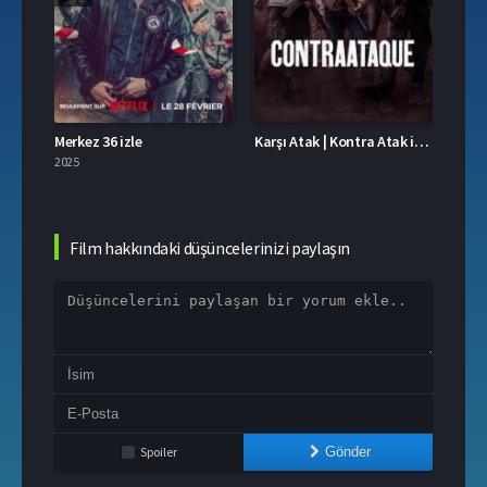
.1
Merkez 36 izle
Karşı Atak | Kontra Atak izle
Üç Ha
2025
2025
Film hakkındaki düşüncelerinizi paylaşın
Spoiler
Gönder