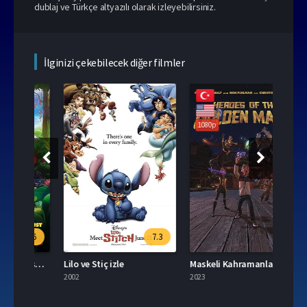
dublaj ve Türkçe altyazılı olarak izleyebilirsiniz.
İlginizi çekebilecek diğer filmler
1080p
108
.6
7.3
Ozi: Doğanın Koruyucusu izle
Lilo ve Stiç izle
Maskeli Kahramanlar izle
2002
2023
2020