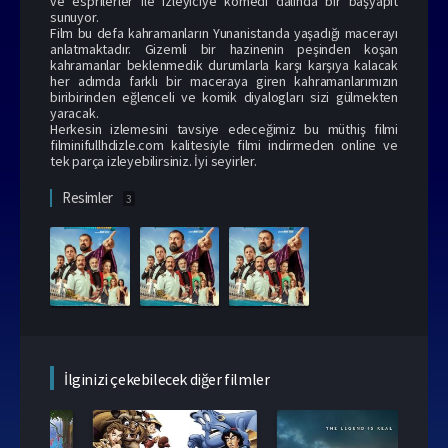
ve esprilerler ile izleyiciye komedi dalında bir başyapıt
sunuyor.
Film bu defa kahramanların Yunanistanda yaşadığı macerayı
anlatmaktadır. Gizemli bir hazinenin peşinden koşan
kahramanlar beklenmedik durumlarla karşı karşıya kalacak
her adımda farklı bir maceraya giren kahramanlarımızın
biribirinden eğlenceli ve komik diyalogları sizi gülmekten
yaracak.
Herkesin izlemesini tavsiye edeceğimiz bu müthiş filmi
filminifullhdizle.com kalitesiyle filmi indirmeden online ve
tek parça izleyebilirsiniz. İyi seyirler.
Resimler
3
İlginizi çekebilecek diğer filmler