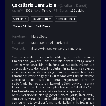
Çakallarla Dans 6 izle
(
Çakallarla Dans 6
)
Yapım Yılı
2022
Ülke
Türkiye
Film Süresi
116 dakika
Aile Filmleri
Aksiyon Filmleri
Komedi Filmleri
Macera Filmleri
Yerli Filmler
Yönetmen
Murat Seker
Senaryo
Murat Seker, Ali Tanriverdi
Oyuncular
Ilker Ayrik
,
Sevket Çoruh
,
Timur Acar
Sinema severlerin heyecanla beklediği en sevilen komedi
filmlerinden Çakalarla Dans serisinin devam filmi Çakallarla
Dans 6 yine seyircisini koltuğuna yapıştıracak, gülmekten
gözyaşı dökecekleri çakallık dolu bir film ile karşımıza çıkıyor.
Kozadaso Yunanistanda geçen serinin devam filmi aynı
zamanda yurtdışında geçen ilk film olma özelliğini de taşıyor.
Çakallarla Dans ekibi bu defa izleyicisine farklı bir
coğrafyada bambaşka bir komedi şöleni sunuyor. Serinin
tutkulu hayranları tarafından 4 yıldır beklenen Çakallarla Dans
filmi bu defa seyircisine adeta kahkaha terapisi sunuyor.
Gerek Senaryonun akıcılığı gerek Sevket Çoruh, İlker Ayrık,
Timur Acar, Murat Akkoyunlu, Didem Balçin gibi pek çok usta
oyuncunun etkileyici performansıyla, kullanılan kaliteli mizah