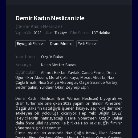
Demir Kadın Neslican izle
(
Demir Kadin Neslican
)
Yapım Yılı
2023
Ülke
Türkiye
Film Süresi
137 dakika
Biyografi Filmleri
Dram Filmleri
Yerli Filmler
Yönetmen
Özgür Bakar
Senaryo
Nalan Merter Savas
Oyuncular
Ahmet Haktan Zavlak
,
Cansu Fırıncı
,
Deniz
Uğur
,
Ilker Aksum
,
Meral Çetinkaya
,
Mesut Akusta
,
Naz
Çağla Irmak
,
Nisa Sofiya Aksongur
,
Özge Sezince Varley
,
Sedef Şahin
,
Yurdaer Okur
,
Zeynep Elçin
Demir Kadın: Neslican (Iron Woman Neslican) biyografi ve
dram türlerinde öne çıkan 2023 yapımı bir filmdir. Yönetmen
Özgür Bakar'ın ustalığıyla işlenen hikaye, seyirciyi derinden
etkileyen bir yolculuğa çıkarıyor.
Hep Yek: Düğün (2023)
izle
yicilerinin hatırlayacağı üzere yönetmen Özgür Bakar
daha önce Bilal Kalyoncu ile birlikte Hep Yek: Düğün filminin
yönetmenliğini üstlenmişti.
Filmin oyuncuları arasında Naz Çağla Irmak, İlker Aksum,
Deniz Uğur, Yurdaer Okur, Mesut Akusta, Özge Sezince