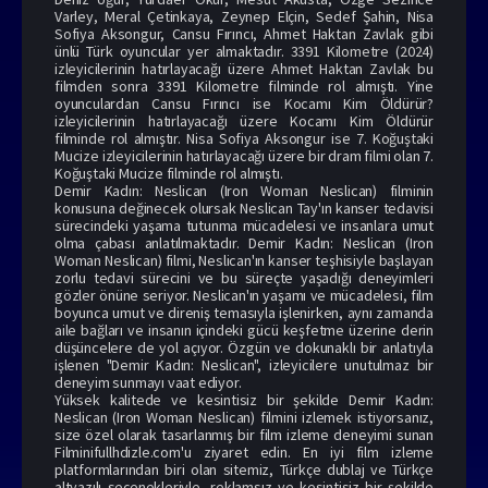
Varley, Meral Çetinkaya, Zeynep Elçin, Sedef Şahin, Nisa
Sofiya Aksongur, Cansu Fırıncı, Ahmet Haktan Zavlak gibi
ünlü Türk oyuncular yer almaktadır.
3391 Kilometre (2024)
izle
yicilerinin hatırlayacağı üzere Ahmet Haktan Zavlak bu
filmden sonra 3391 Kilometre filminde rol almıştı. Yine
oyunculardan Cansu Fırıncı ise
Kocamı Kim Öldürür?
izle
yicilerinin hatırlayacağı üzere Kocamı Kim Öldürür
filminde rol almıştır. Nisa Sofiya Aksongur ise
7. Koğuştaki
Mucize izle
yicilerinin hatırlayacağı üzere bir dram filmi olan 7.
Koğuştaki Mucize filminde rol almıştı.
Demir Kadın: Neslican (Iron Woman Neslican) filminin
konusuna değinecek olursak Neslican Tay'ın kanser tedavisi
sürecindeki yaşama tutunma mücadelesi ve insanlara umut
olma çabası anlatılmaktadır. Demir Kadın: Neslican (Iron
Woman Neslican) filmi, Neslican'ın kanser teşhisiyle başlayan
zorlu tedavi sürecini ve bu süreçte yaşadığı deneyimleri
gözler önüne seriyor. Neslican'ın yaşamı ve mücadelesi, film
boyunca umut ve direniş temasıyla işlenirken, aynı zamanda
aile bağları ve insanın içindeki gücü keşfetme üzerine derin
düşüncelere de yol açıyor. Özgün ve dokunaklı bir anlatıyla
işlenen "Demir Kadın: Neslican", izleyicilere unutulmaz bir
deneyim sunmayı vaat ediyor.
Yüksek kalitede ve kesintisiz bir şekilde Demir Kadın:
Neslican (Iron Woman Neslican) filmini izlemek istiyorsanız,
size özel olarak tasarlanmış bir film izleme deneyimi sunan
Filminifullhdizle.com'u ziyaret edin. En iyi film izleme
platformlarından biri olan sitemiz, Türkçe dublaj ve Türkçe
altyazılı seçenekleriyle, reklamsız ve kesintisiz bir şekilde