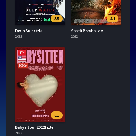
5.5
5.4
Derin Sular izle
Saatli Bomba izle
2022
2022
1080p
6.1
Babysitter (2022) izle
2022