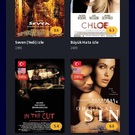
8.6
6.3
Seven (Yedi) izle
Büyük Hata izle
1995
2009
1080p
1080p
5.4
6.0