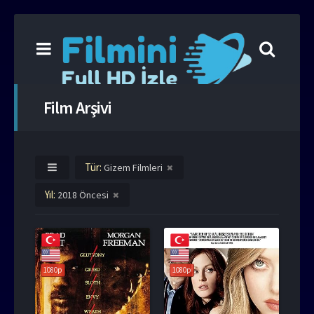
Film Arşivi
Tür:
Gizem Filmleri
Yıl:
2018 Öncesi
1080p
1080p