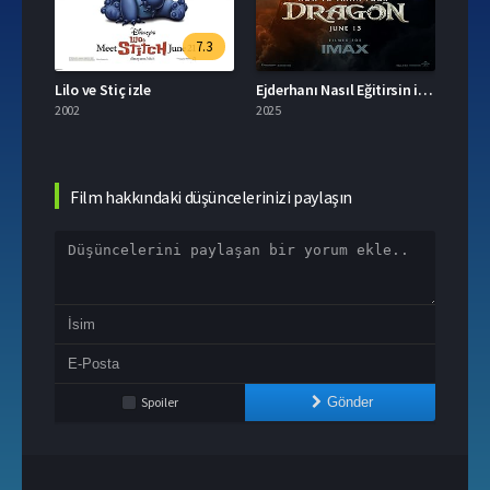
.6
7.3
Ozi: Doğanın Koruyucusu izle
Lilo ve Stiç izle
Ejderhanı Nasıl Eğitirsin izle
Stitc
2002
2025
2003
Film hakkındaki düşüncelerinizi paylaşın
Spoiler
Gönder