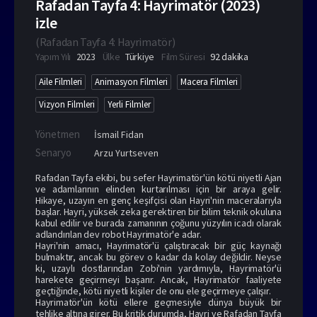
Rafadan Tayfa 4: Hayrimatör (2023)
izle
(
Rafadan Tayfa 4: Hayrimatör
)
Yapım Yılı
2023
Ülke
Türkiye
Film Süresi
92 dakika
Aile Filmleri
Animasyon Filmleri
Macera Filmleri
Vizyon Filmleri
Yerli Filmler
Yönetmen
İsmail Fidan
Senaryo
Arzu Yurtseven
Rafadan Tayfa ekibi, bu sefer Hayrimatör'ün kötü niyetli Ajan
ve adamlarının elinden kurtarılması için bir araya gelir.
Hikaye, uzayın en genç keşifçisi olan Hayri'nin maceralarıyla
başlar. Hayri, yüksek zeka gerektiren bir bilim teknik okuluna
kabul edilir ve burada zamanının çoğunu yüzyılın icadı olarak
adlandırılan dev robot Hayrimatör'e adar.
Hayri'nin amacı, Hayrimatör'ü çalıştıracak bir güç kaynağı
bulmaktır, ancak bu görev o kadar da kolay değildir. Neyse
ki, uzaylı dostlarından Zobi'nin yardımıyla, Hayrimatör'ü
harekete geçirmeyi başarır. Ancak, Hayrimatör faaliyete
geçtiğinde, kötü niyetli kişiler de onu ele geçirmeye çalışır.
Hayrimatör'ün kötü ellere geçmesiyle dünya büyük bir
tehlike altına girer. Bu kritik durumda, Hayri ve Rafadan Tayfa