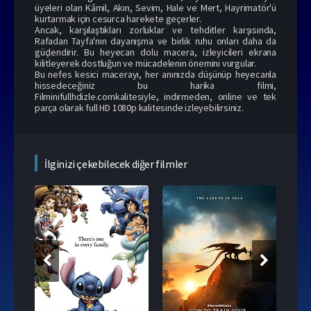
üyeleri olan Kâmil, Akın, Sevim, Hale ve Mert, Hayrimatör'ü
kurtarmak için cesurca harekete geçerler.
Ancak, karşılaştıkları zorluklar ve tehditler karşısında,
Rafadan Tayfa'nın dayanışma ve birlik ruhu onları daha da
güçlendirir. Bu heyecan dolu macera, izleyicileri ekrana
kilitleyerek dostluğun ve mücadelenin önemini vurgular.
Bu nefes kesici macerayı, her anınızda düşünüp heyecanla
hissedeceğiniz bu harika filmi,
Filminifullhdizle.comkalitesiyle, indirmeden, online ve tek
parça olarak full HD 1080p kalitesinde izleyebilirsiniz.
İlginizi çekebilecek diğer filmler
108