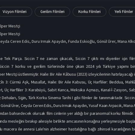
Vizyon Filmleri
Gerilim Filmleri
Korku Filmleri
Yerli Filmler
lper Mestçi
lper Mestçi
eyda Ceren Edis
,
Duru Irmak Apaydın
,
Funda Eskioğlu
,
Gönül Ürer
,
Mana Alk
zle Tek Parça. Siccin 7 ne zaman çıkacak, Siccin 7 çıktı mı diyenler için fi
 Siccin 7 korku ve gerilim türlerinde öne çıkan 2024 yılı Türkiye yapımı bir 
lper Mestçi üstlenmiştir.
Haile: Bir Aile Kâbusu (2023) izle
yicilerinin hatırlayacağı
ccîn 3: Cürmü Aşk, Musallat, Haile: Bir Aile Kabusu, Üç Harfliler: Beddua, Mahlû
et, Üç Harfliler 3: Karabüyü, Sabit Kanca, Meksika Açmazı, Kanal-İ-Zasyon, Sa
z Dehaları, Sijjin, Türk Korku Sinema Tarihi I gibi filmler ile tanınmaktadır. Si
 Gönül Ürer, Ceyda Ceren Edis, Duru Irmak Apaydın, Yusuf Kaan Arpacık, Mana Al
dan bahsedecek olursak film cinlerin yer aldığı bir paranormal korku filmidir. K
nda mesleğini bırakıp ailesiyle birlikte amcasının konağına yerleşmesiyle başlar
lu macera ile annesi Lale'nin alzheimer hastalığına bağlı zihinsel karanlığının 