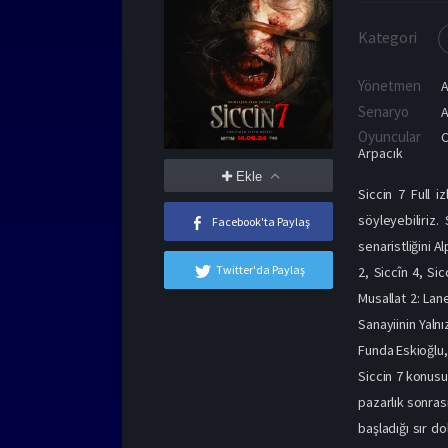
Kategori
Yönetmen
A
Senaryo
A
Oyuncular
C
Arpacık
Ekle
Siccin 7 Full i
söyleyebiliriz.
Facebook'ta Paylaş
senaristliğini A
Twitter'da Paylaş
2, Siccîn 4, Si
Musallat 2: Lan
Sanayiinin Yalnı
Funda Eskioğlu,
Siccin 7 konusun
pazarlık sonrası
başladığı sır do