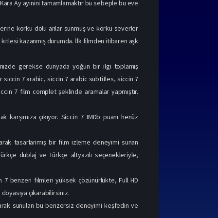
en Kara Ay ayinini tamamlamaktır bu sebeple bu eve
icilerine korku dolu anlar sunmuş ve korku severler
n kitlesi kazanmış durumda. İlk filmden itibaren aşk
emizde gerekse dünyada yoğun bir ilgi toplamış
siccin 7 arabic, siccin 7 arabic subtitles, siccin 7
rak karşımıza çıkıyor. Siccin 7 IMDb puanı henüz
olarak tasarlanmış bir film izleme deneyimi sunan
 Türkçe dublaj ve Türkçe altyazılı seçenekleriyle,
 7 benzeri filmleri yüksek çözünürlükte, Full HD
 doyasıya çıkarabilirsiniz.
olarak sunulan bu benzersiz deneyimi keşfedin ve