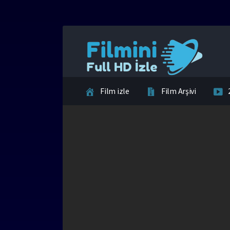
Film izle
Film Arşivi
İletişim