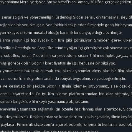
n yardımına Meral yetişiyor. Ancak Meral'in asıl amacı, 2018'de gerçekleştiril
n senaristliğini ve yönetmenliğini üstlendiği Siccin serisi, cin temasıyla izley
eğenilen bir seri olmuştur. Seri, birbirini takip eden filmleriyle geniş bir hayra
an hikaye, cinlerin musallat olduğu karanlık bir dünyaya doğru evrilmiştir.
alarda yoğun ilgi toplayacak bir film gibi görünüyor. Şimdiden gerek ülk
m özellikle Ortadoğu ve Arap ülkelerinde yoğun ilgi görmüş bir çok sinema sever 
es, siccin 7 ceo film sa prevodom, siccin 7 film complet مترجم, siccin 7 film complet şeklinde aramalar yapmıştır.
gi görecek olan Siccin 7 bilet fiyatları ile ilgili henüz ne bir bilgi yok.
nin yorumlarına bakacak olursak çok olumlu yorumlar almış olan bir film ola
iccin serisi
film izle
yicileri tarafından büyük övgü almış ve çok beğenilmiştir.
 ve kesintisiz bir şekilde Siccin 7 filmini izlemek istiyorsanız, size özel 
le.com'u ziyaret edin. En iyi film izleme platformlarından biri olan sitemiz,
intisiz bir şekilde film keyfi yaşamanıza olanak tanır.
neyimini yaşamanızı sağlamak için özenle hazırlanmış olan sitemizde, Siccin
e izleyebilirsiniz. Reklamlardan ve kesintilerden uzak bir şekilde, filmin keyfini
i paylaşan Filminifullhdizle.com'u ziyaret ederek, sinema tutkunlarına özel 
mler ile birbirinden kaliteli filmlerin tadını çıkarın. İyi seyirler.