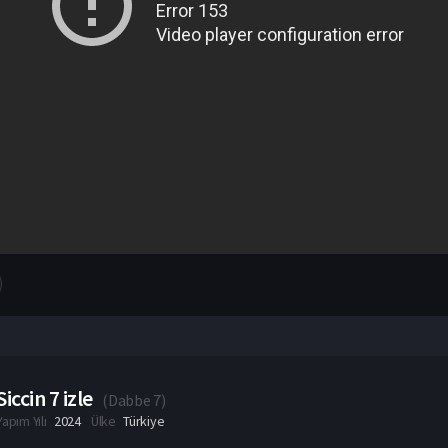
Siccin 7 izle
(
Dabbe 7
)
Yapım Yılı
2024
Ülke
Türkiye