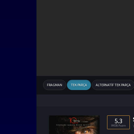
FRAGMAN
TEK PARÇA
ALTERNATIF TEK PARÇA
5.3
IMDB Puanı