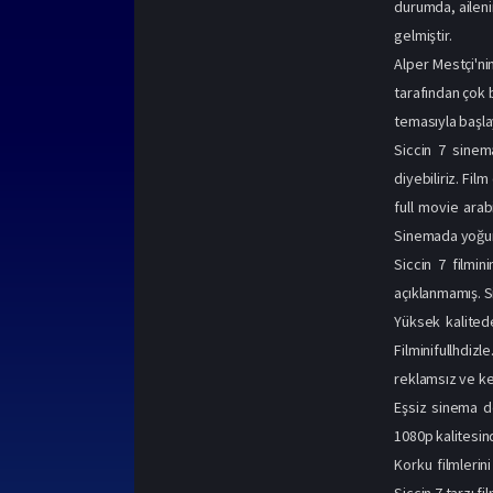
durumda, aileni
gelmiştir.
Alper Mestçi'ni
tarafından çok b
temasıyla başlay
Siccin 7 sinem
diyebiliriz. Fil
full movie arabic subtitl
Sinemada yoğun il
Siccin 7 filmi
açıklanmamış. S
Yüksek kalitede
Filminifullhdiz
reklamsız ve kes
Eşsiz sinema de
1080p kalitesind
Korku filmleri
n
Siccin 7 tarzı fil