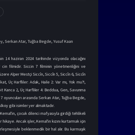
oy
,
Serkan Atar
,
Tuğba Begde
,
Yusuf Kaan
lmin 14 haziran 2024 tarihinde vizyonda olacağını
cin filmidir. Siccin 7 filminin yönetmenliğini ve
 üzere Alper Mestçi Siccîn, Siccîn 5, Siccîn 6, Siccîn
kat, Üç Harfliler: Adak, Haile 2: Var mı, Yok mu?!,
bit Kanca 2, Üç Harfliler 4: Beddua, Gen, Savunma
ccin 7 oyuncuları arasında Serkan Atar, Tuğba Begde,
koy gibi isimler yer almaktadır.
emal'in, çocuk dilenci mafyasıyla girdiği tehlikeli
 hikaye. Ancak işler, Kemal'in kızını kurtarmak için
birleşmesiyle beklenmedik bir hal alır. Bu karmaşık