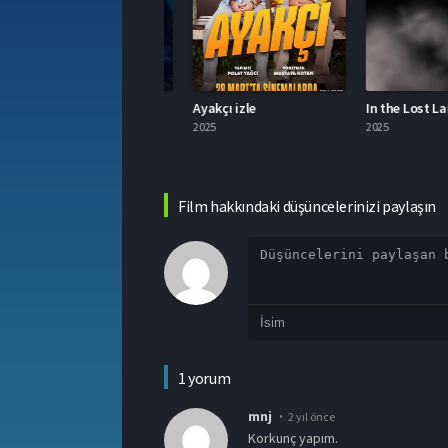
ç Harfliler: Fal izle
Ayakçı izle
In the Lost Lands i
025
2025
2025
Film hakkındaki düşüncelerinizi paylaşın
1 yorum
mnj
2 yıl önce
korkunç yapım.