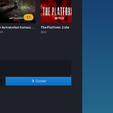
5.7
Bir Astronotun Sonsuz Yolculuğu izle
The Platform 2 izle
2024
Gönder