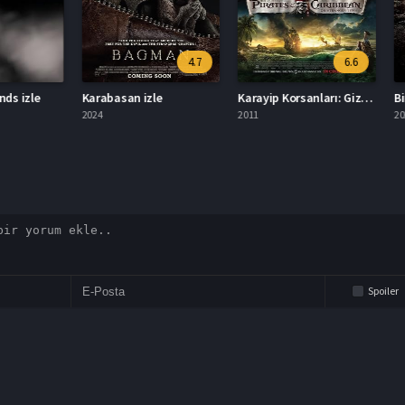
4.7
6.6
zle
Karabasan izle
Karayip Korsanları: Gizemli Denizlerde izle
2024
2011
2024
Spoiler