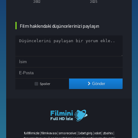
2002
2025
2003
Film hakkındaki düşüncelerinizi paylaşın
Spoiler
Gönder
fullfilmizle
|
filmkovası
|
sms receive
|
1xbet giriş
|
xslot
|
zbahis
|