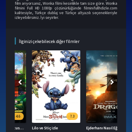
film arıyorsanız, Wonka filmi kesinlikle tam size göre. Wonka
filmini Full HD 1080p çözünürlüğünde filminifullhdizle.com
kalitesiyle, Türkçe dublaj ve Türkçe altyazılı seçenekleriyle
izleyebilirsiniz. İyi seyirler.
İlginizi çekebilecek diğer filmler
108
.6
7.3
Ozi: Doğanın Koruyucusu izle
Lilo ve Stiç izle
Ejderhanı Nasıl Eğitirsin izle
Stitc