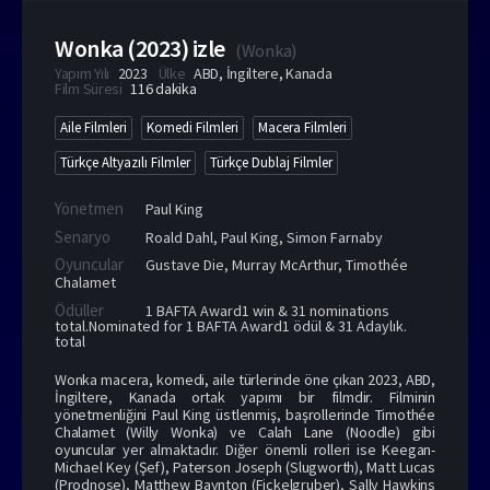
Wonka (2023) izle
(
Wonka
)
Yapım Yılı
2023
Ülke
ABD
,
İngiltere
,
Kanada
Film Süresi
116 dakika
Aile Filmleri
Komedi Filmleri
Macera Filmleri
Türkçe Altyazılı Filmler
Türkçe Dublaj Filmler
Yönetmen
Paul King
Senaryo
Roald Dahl, Paul King, Simon Farnaby
Oyuncular
Gustave Die
,
Murray McArthur
,
Timothée
Chalamet
Ödüller
1 BAFTA Award1 win & 31 nominations
total.Nominated for 1 BAFTA Award1 ödül & 31 Adaylık.
total
Wonka macera, komedi, aile türlerinde öne çıkan 2023, ABD,
İngiltere, Kanada ortak yapımı bir filmdir. Filminin
yönetmenliğini Paul King üstlenmiş, başrollerinde Timothée
Chalamet (Willy Wonka) ve Calah Lane (Noodle) gibi
oyuncular yer almaktadır. Diğer önemli rolleri ise Keegan-
Michael Key (Şef), Paterson Joseph (Slugworth), Matt Lucas
(Prodnose), Matthew Baynton (Fickelgruber), Sally Hawkins