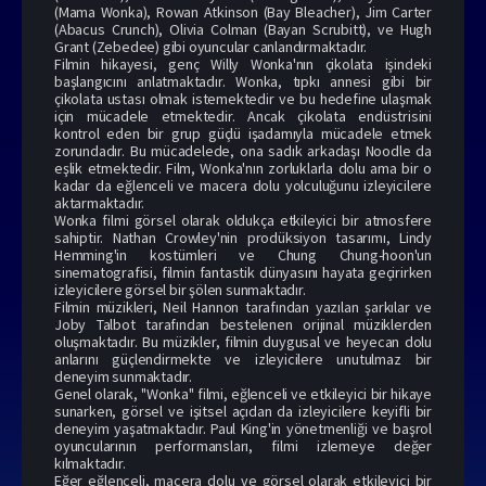
(Mama Wonka), Rowan Atkinson (Bay Bleacher), Jim Carter
(Abacus Crunch), Olivia Colman (Bayan Scrubitt), ve Hugh
Grant (Zebedee) gibi oyuncular canlandırmaktadır.
Filmin hikayesi, genç Willy Wonka'nın çikolata işindeki
başlangıcını anlatmaktadır. Wonka, tıpkı annesi gibi bir
çikolata ustası olmak istemektedir ve bu hedefine ulaşmak
için mücadele etmektedir. Ancak çikolata endüstrisini
kontrol eden bir grup güçlü işadamıyla mücadele etmek
zorundadır. Bu mücadelede, ona sadık arkadaşı Noodle da
eşlik etmektedir. Film, Wonka'nın zorluklarla dolu ama bir o
kadar da eğlenceli ve macera dolu yolculuğunu izleyicilere
aktarmaktadır.
Wonka filmi görsel olarak oldukça etkileyici bir atmosfere
sahiptir. Nathan Crowley'nin prodüksiyon tasarımı, Lindy
Hemming'in kostümleri ve Chung Chung-hoon'un
sinematografisi, filmin fantastik dünyasını hayata geçirirken
izleyicilere görsel bir şölen sunmaktadır.
Filmin müzikleri, Neil Hannon tarafından yazılan şarkılar ve
Joby Talbot tarafından bestelenen orijinal müziklerden
oluşmaktadır. Bu müzikler, filmin duygusal ve heyecan dolu
anlarını güçlendirmekte ve izleyicilere unutulmaz bir
deneyim sunmaktadır.
Genel olarak, "Wonka" filmi, eğlenceli ve etkileyici bir hikaye
sunarken, görsel ve işitsel açıdan da izleyicilere keyifli bir
deneyim yaşatmaktadır. Paul King'in yönetmenliği ve başrol
oyuncularının performansları, filmi izlemeye değer
kılmaktadır.
Eğer eğlenceli, macera dolu ve görsel olarak etkileyici bir