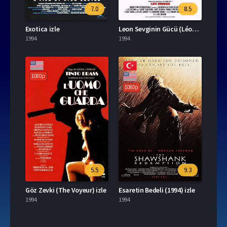
7.0
8.5
Exotica izle
Leon Sevginin Gücü (Léon: The Professional) izle
1994
1994
1080p
1080p
5.5
9.3
Göz Zevki (The Voyeur) izle
Esaretin Bedeli (1994) izle
1994
1994