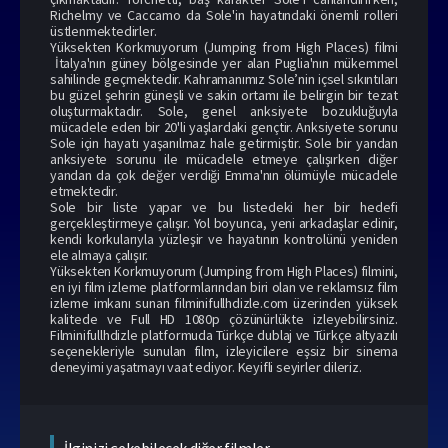
Richelmy ve Caccamo da Sole'in hayatındaki önemli rolleri
üstlenmektedirler.
Yüksekten Korkmuyorum (Jumping from High Places) filmi
İtalya'nın güney bölgesinde yer alan Puglia'nın mükemmel
sahilinde geçmektedir. Kahramanımız Sole’nin içsel sıkıntıları
bu güzel şehrin güneşli ve sakin ortamı ile belirgin bir tezat
oluşturmaktadır. Sole, genel anksiyete bozukluğuyla
mücadele eden bir 20'li yaşlardaki gençtir. Anksiyete sorunu
Sole için hayatı yaşanılmaz hale getirmiştir. Sole bir yandan
anksiyete sorunu ile mücadele etmeye çalışırken diğer
yandan da çok değer verdiği Emma'nın ölümüyle mücadele
etmektedir.
Sole bir liste yapar ve bu listedeki her bir hedefi
gerçekleştirmeye çalışır. Yol boyunca, yeni arkadaşlar edinir,
kendi korkularıyla yüzleşir ve hayatının kontrolünü yeniden
ele almaya çalışır.
Yüksekten Korkmuyorum (Jumping from High Places) filmini,
en iyi film izleme platformlarından biri olan ve reklamsız film
izleme imkanı sunan filminifullhdizle.com üzerinden yüksek
kalitede ve Full HD 1080p çözünürlükte izleyebilirsiniz.
Filminifullhdizle platformuda Türkçe dublaj ve Türkçe altyazılı
seçenekleriyle sunulan film, izleyicilere eşsiz bir sinema
deneyimi yaşatmayı vaat ediyor. Keyifli seyirler dileriz.
İlginizi çekebilecek diğer filmler