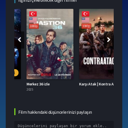
108
1080p
1080p
.1
Merkez 36 izle
Karşı Atak | Kontra Atak izle
Üç Ha
2025
2025
Film hakkındaki düşüncelerinizi paylaşın