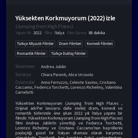
Yüksekten Korkmuyorum (2022) izle
(
Jumping from High Places
)
Yapım Yılı
2022
Ülke
İtalya
Film Süresi
88 dakika
Türkçe Altyazılı Filmler
Dram Filmleri
Komedi Filmleri
Romantik Filmler
Türkçe Dublaj Filmler
Yönetmen
Andrea Jublin
Senaryo
Chiara Parenti, Alice Urciuolo
Oyuncular
Anna Ferruzzo
,
Celeste Savino
,
Cristiano
Caccamo
,
Federica Torchetti
,
Lorenzo Richelmy
,
Valentina
Carnelutti
Yüksekten Korkmuyorum (Jumping from High Places ,
Orijinal adı:Per lanciarsi dalle stelle) dram, komedi ve
romantik türlerinde öne çıkan 2022 yılı İtalya yapımı bir
filmdir. Yüksekten Korkmuyorum (Jumping from High Places)
filmi Andrea Jublin'in yönettiği ve Federica Torchetti,
Lorenzo Richelmy ve Cristiano Caccamo'nun başrollerini
paylaştığı güzel bir İtalyan draması olarak karşımıza
çıkmaktadır. Torchetti, baş karakter Sole'i canlandırırken,