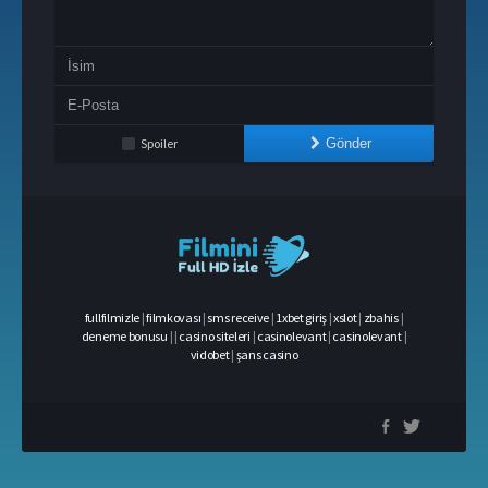
Spoiler
Gönder
fullfilmizle
|
filmkovası
|
sms receive
|
1xbet giriş
|
xslot
|
zbahis
|
deneme bonusu
|
|
casino siteleri
|
casinolevant
|
casinolevant
|
vidobet
|
şans casino
casino
siteleri