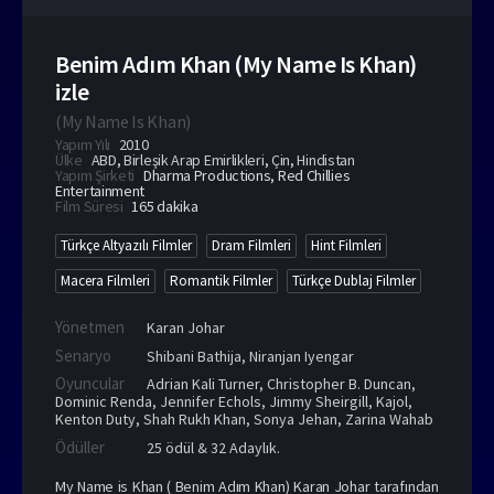
Benim Adım Khan (My Name Is Khan)
izle
(
My Name Is Khan
)
Yapım Yılı
2010
Ülke
ABD
,
Birleşik Arap Emirlikleri
,
Çin
,
Hindistan
Yapım Şirketi
Dharma Productions, Red Chillies
Entertainment
Film Süresi
165 dakika
Türkçe Altyazılı Filmler
Dram Filmleri
Hint Filmleri
Macera Filmleri
Romantik Filmler
Türkçe Dublaj Filmler
Yönetmen
Karan Johar
Senaryo
Shibani Bathija, Niranjan Iyengar
Oyuncular
Adrian Kali Turner
,
Christopher B. Duncan
,
Dominic Renda
,
Jennifer Echols
,
Jimmy Sheirgill
,
Kajol
,
Kenton Duty
,
Shah Rukh Khan
,
Sonya Jehan
,
Zarina Wahab
Ödüller
25 ödül & 32 Adaylık.
My Name is Khan ( Benim Adım Khan) Karan Johar tarafından