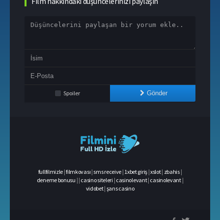
Film hakkındaki düşüncelerinizi paylaşın
Spoiler
Gönder
fullfilmizle
|
filmkovası
|
sms receive
|
1xbet giriş
|
xslot
|
zbahis
|
deneme bonusu
|
|
casino siteleri
|
casinolevant
|
casinolevant
|
vidobet
|
şans casino
casino
siteleri