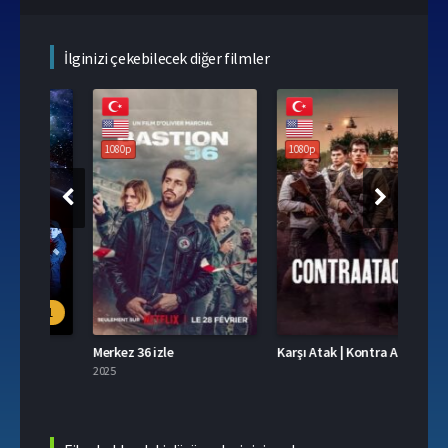
İlginizi çekebilecek diğer filmler
108
1080p
1080p
.1
Merkez 36 izle
Karşı Atak | Kontra Atak izle
Üç Ha
2025
2025