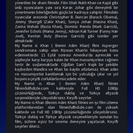
yönetilen bir dram filmidir. Film Shah Rukh Khan ve Kajol gibi
ünlü oyuncuların yanı sıra Karan Johar gibi deneyimli bir
yönetmenin liderliğindeki güçlü bir kadroya sahiptir. Filmdeki
oyuncular arasında Christopher B. Duncan (Barack Obama),
Jimmy Sheirgill (Zakir Khan), Sonya Jehan (Hasina Khan),
Zarina Wahab (Razia Khan), Dominic Renda (Mark Garrick),
Jennifer Echols (Mama Jenny), Adrian Kali Turner (Funny Hair
Joel), Kenton Duty (Reese Garrick) gibi isimler yer
almaktadır.
My Name is Khan ( Benim Adım Khan) filmi Asperger
sendromuna sahip olan Rizwan Khan'ın hikayesini konu
edinmektedir. 11 Eylül sonrası Amerika'da ayrımcılık ve
şüpheyle karşı karşıya kalan bir Khan masumiyetine rağmen
terör ile suçlanmaktadır. Oğulları Sam’i trajik bir şekilde
kaybeden Mandira ve Khan bu kayıbı atlatamaz. Khan adını
ve masumiyetini kanıtlamak için bir yolculuğa çıkar ve yol
boyunca çeşitli zorluklarla mücadele eder.
My Name is Khan ( Benim Adım Khan) filmini
filminifullhdizle.com kalitesiyle Full HD 1080p
çözünürlüğünde, Türkçe dublaj ve Türkçe altyazılı
seçenekleriyle izleyebilirsiniz. Keyifli seyirler.
My Name is Khan (Benim Adım Khan) filmini en iyi film izleme
platformlarından olan filminifullhdizle.com ile yüksek
kalitede ve Full HD 1080p çözünürlüğünde izleyebilirsiniz.
Türkçe dublaj ve Türkçe altyazılı seçenekleriyle sunulan bu
film, sizlere eşsiz bir sinema deneyimi yaşatacak. Keyifli
seyirler dileriz.