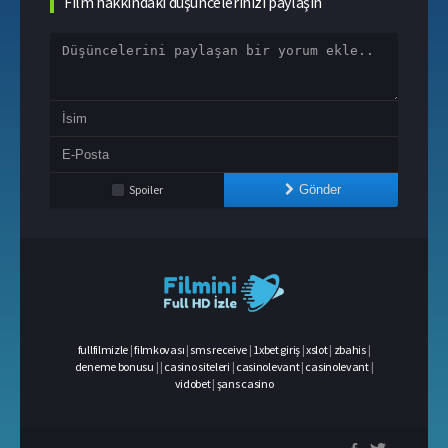
Film hakkındaki düşüncelerinizi paylaşın
Spoiler
Gönder
fullfilmizle
|
filmkovası
|
sms receive
|
1xbet giriş
|
xslot
|
zbahis
|
deneme bonusu
|
|
casino siteleri
|
casinolevant
|
casinolevant
|
vidobet
|
şans casino
casino
siteleri