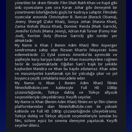
yönetilen bir dram filmidir. Film Shah Rukh Khan ve Kajol gibi
ünlü oyuncuların yanı sıra Karan Johar gibi deneyimli bir
yönetmenin liderliğindeki güçlü bir kadroya sahiptir. Filmdeki
oyuncular arasında Christopher B. Duncan (Barack Obama),
Jimmy Sheirgill (Zakir Khan), Sonya Jehan (Hasina Khan),
Zarina Wahab (Razia Khan), Dominic Renda (Mark Garrick),
Jennifer Echols (Mama Jenny), Adrian Kali Turner (Funny Hair
Joel), Kenton Duty (Reese Garrick) gibi isimler yer
almaktadır.
My Name is Khan ( Benim Adım Khan) filmi Asperger
sendromuna sahip olan Rizwan Khan'ın hikayesini konu
edinmektedir. 11 Eylül sonrası Amerika'da ayrımcılık ve
şüpheyle karşı karşıya kalan bir Khan masumiyetine rağmen
terör ile suçlanmaktadır. Oğulları Sam’i trajik bir şekilde
kaybeden Mandira ve Khan bu kayıbı atlatamaz. Khan adını
ve masumiyetini kanıtlamak için bir yolculuğa çıkar ve yol
boyunca çeşitli zorluklarla mücadele eder.
My Name is Khan ( Benim Adım Khan) filmini
filminifullhdizle.com kalitesiyle Full HD 1080p
çözünürlüğünde, Türkçe dublaj ve Türkçe altyazılı
seçenekleriyle izleyebilirsiniz. Keyifli seyirler.
My Name is Khan (Benim Adım Khan) filmini en iyi film izleme
platformlarından olan filminifullhdizle.com ile yüksek
kalitede ve Full HD 1080p çözünürlüğünde izleyebilirsiniz.
Türkçe dublaj ve Türkçe altyazılı seçenekleriyle sunulan bu
film, sizlere eşsiz bir sinema deneyimi yaşatacak. Keyifli
seyirler dileriz.