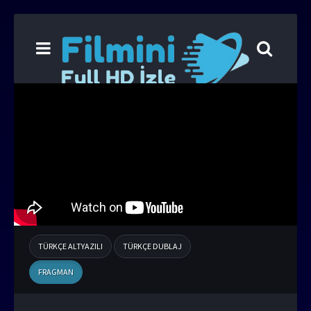
TÜRKÇE ALTYAZILI
TÜRKÇE DUBLAJ
FRAGMAN