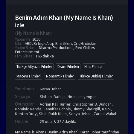
Benim Adım Khan (My Name Is Khan)
izle
(
My Name Is Khan
)
Yapım Yılı
2010
Ülke
ABD
,
Birleşik Arap Emirlikleri
,
Çin
,
Hindistan
Yapım Şirketi
Dharma Productions, Red Chillies
Entertainment
Film Süresi
165 dakika
Türkçe Altyazılı Filmler
Dram Filmleri
Hint Filmleri
Macera Filmleri
Romantik Filmler
Türkçe Dublaj Filmler
Yönetmen
Karan Johar
Senaryo
Shibani Bathija, Niranjan Iyengar
Oyuncular
Adrian Kali Turner
,
Christopher B. Duncan
,
Dominic Renda
,
Jennifer Echols
,
Jimmy Sheirgill
,
Kajol
,
Kenton Duty
,
Shah Rukh Khan
,
Sonya Jehan
,
Zarina Wahab
Ödüller
25 ödül & 32 Adaylık.
My Name is Khan ( Benim Adım Khan) Karan Johar tarafından