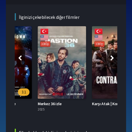
İlginizi çekebilecek diğer filmler
108
1080p
1080p
.1
Merkez 36 izle
Karşı Atak | Kontra Atak izle
Üç Ha
2025
2025