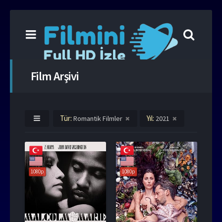
Film Arşivi
Tür:
Yıl:
Romantik Filmler
2021
1080p
1080p