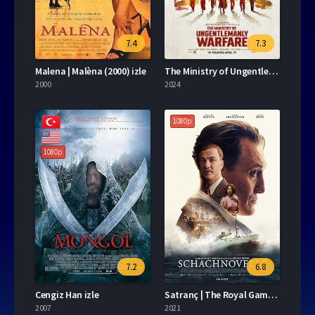
7.4
7.3
Malena | Malèna (2000) izle
The Ministry of Ungentlemanly Warfare izle
2000
2024
1080p
1080p
7.2
6.8
Cengiz Han izle
Satranç | The Royal Game (2021) izle
2007
2021